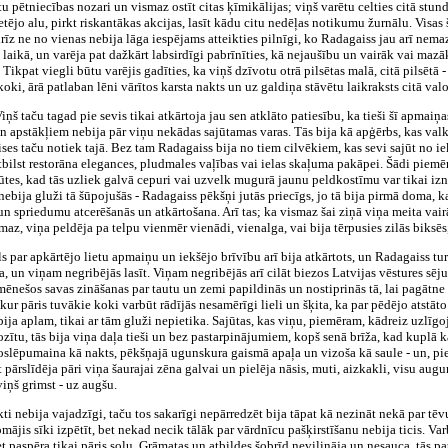
tu pētniecības nozari un vismaz ostīt citas ķīmikālijas; viņš varētu celties citā stu
etējo alu, pirkt riskantākas akcijas, lasīt kādu citu nedēļas notikumu žurnālu. Visas 
 ne no vienas nebija lāga iespējams atteikties pilnīgi, ko Radagaiss jau arī nemaz 
 laikā, un varēja pat dažkārt labsirdīgi pabrīnīties, kā nejaušību un vairāk vai mazā
 Tikpat viegli būtu varējis gadīties, ka viņš dzīvotu otrā pilsētas malā, citā pilsētā
koki, ārā patlaban lēni vārītos karsta nakts un uz galdiņa stāvētu laikraksts citā val
iņš taču tagad pie sevis tikai atkārtoja jau sen atklāto patiesību, ka tieši šī apmai
 apstākļiem nebija pār viņu nekādas sajūtamas varas. Tās bija kā apģērbs, kas val
ses taču notiek tajā. Bez tam Radagaiss bija no tiem cilvēkiem, kas sevi sajūt no i
tbilst restorāna elegances, pludmales vaļības vai ielas skaļuma pakāpei. Šādi piemēr
ūtes, kad tās uzliek galvā cepuri vai uzvelk mugurā jaunu peldkostīmu var tikai iznā
nebija gluži tā šūpojušās - Radagaiss pēkšņi jutās priecīgs, jo tā bija pirmā doma, 
 un spriedumu atcerēšanās un atkārtošana. Arī tas; ka vismaz šai ziņā viņa meita va
maz, viņa peldēja pa telpu vienmēr vienādi, vienalga, vai bija tērpusies zilās biksē
als par apkārtējo lietu apmaiņu un iekšējo brīvību arī bija atkārtots, un Radagaiss 
a, un viņam negribējās lasīt. Viņam negribējās arī cilāt biezos Latvijas vēstures sēj
mēnešos savas zināšanas par tautu un zemi papildinās un nostiprinās tā, lai pagātne 
 kur pāris tuvākie koki varbūt rādījās nesamērīgi lieli un šķita, ka par pēdējo atstā
a aplam, tikai ar tām gluži nepietika. Sajūtas, kas viņu, piemēram, kādreiz uzlīgo
zītu, tās bija viņa daļa tieši un bez pastarpinājumiem, kopš senā brīža, kad kuplā k
 noslēpumaina kā nakts, pēkšņajā ugunskura gaismā apaļa un vizoša kā saule - un, p
t pārslīdēja pāri viņa šaurajai zēna galvai un pielēja nāsis, muti, aizkakli, visu a
iņš grimst - uz augšu.
i nebija vajadzīgi, taču tos sakarīgi nepārredzēt bija tāpat kā nezināt nekā par tēv
mājis sīki izpētīt, bet nekad necik tālāk par vārdnīcu pašķirstīšanu nebija ticis. Varb
 paspēra tikai pāris soļu. Grāmatas un atbildes šobrīd nevilināja un nesauca, tās pa