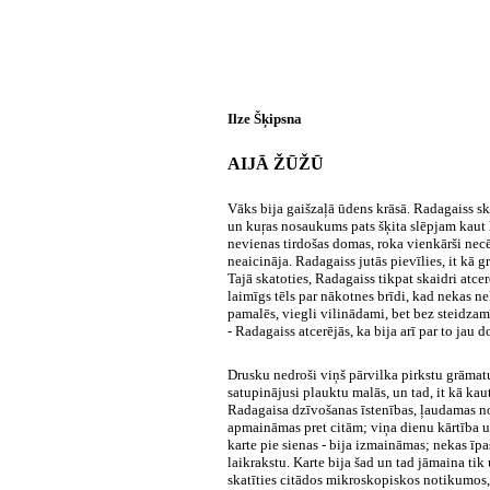
Ilze Šķipsna
AIJĀ ŽŪŽŪ
Vāks bija gaišzaļā ūdens krāsā. Radagaiss skai
un kuŗas nosaukums pats šķita slēpjam kaut 
nevienas tirdošas domas, roka vienkārši necē
neaicināja. Radagaiss jutās pievīlies, it kā
Tajā skatoties, Radagaiss tikpat skaidri atcer
laimīgs tēls par nākotnes brīdi, kad nekas 
pamalēs, viegli vilinādami, bet bez steidzam
- Radagaiss atcerējās, ka bija arī par to jau d
Drusku nedroši viņš pārvilka pirkstu grāmatu
satupinājusi plauktu malās, un tad, it kā kau
Radagaisa dzīvošanas īstenības, ļaudamas novē
apmaināmas pret citām; viņa dienu kārtība un 
karte pie sienas - bija izmaināmas; nekas īpaš
laikrakstu. Karte bija šad un tad jāmaina tik
skatīties citādos mikroskopiskos notikumos,