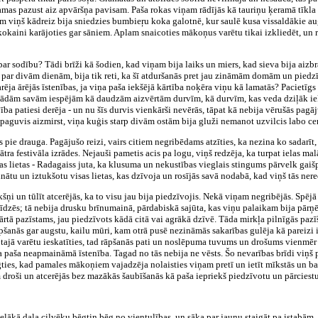
s pazust aiz apvāršņa pavisam. Paša rokas viņam rādījās kā tauriņu ķeramā tīkla kāt
ŗām viņš kādreiz bija sniedzies bumbieŗu koka galotnē, kur saulē kusa vissaldākie 
okaini karājoties gar sāniem. Aplam snaicoties mākoņus varētu tikai izkliedēt, un 
 par sodību? Tādi brīži kā šodien, kad viņam bija laiks un miers, kad sieva bija aizb
k par divām dienām, bija tik reti, ka šī atduršanās pret jau zināmām domām un piedzī
rēja ārējās īstenības, ja viņa paša iekšējā kārtība noķēra viņu kā lamatās? Pacietīgs
dažādām savām iespējām kā daudzām aizvērtām durvīm, kā durvīm, kas veda dziļāk i
ba patiesi derēja - un nu šīs durvis vienkārši nevērās, tāpat kā nebija vērušās pagā
a paguvis aizmirst, viņa kuģis starp divām ostām bija gluži nemanot uzvilcis labo ce
 pie drauga. Pagājušo reizi, vairs citiem negribēdams atzīties, ka nezina ko sadarīt
ātra festivāla izrādes. Nejauši pametis acis pa logu, viņš redzēja, ka turpat ielas ma
sas lietas - Radagaiss juta, ka klusuma un nekustības vieglais stingums pārvelk gaiš
inātu un iztukšotu visas lietas, kas dzīvoja un rosījās savā nodabā, kad viņš tās nere
ņi un tūlīt atcerējās, ka to visu jau bija piedzīvojis. Nekā viņam negribējās. Spēj
īdzēs; tā nebija drusku brīnumainā, pārdabiskā sajūta, kas viņu palaikam bija pārņēm
ārtā pazīstams, jau piedzīvots kādā citā vai agrākā dzīvē. Tāda mirkļa pilnīgās pazī
pšanās gar augstu, kailu mūri, kam otrā pusē nezināmās sakarības gulēja kā pareizi i
a tajā varētu ieskatīties, tad rāpšanās pati un noslēpuma tuvums un drošums vienmēr 
ņa paša neapmaināmā īstenība. Tagad no tās nebija ne vēsts. Šo nevarības brīdi viņš p
ties, kad pamales mākoņiem vajadzēja nolaisties viņam pretī un ietīt mīkstās un bal
 droši un atcerējās bez mazākās šaubīšanās kā paša iepriekš piedzīvotu un pārciestu
ielākā daļa cilvēku bēgtin bēg no vientulības, un sāka par jaunu staigāt pa istabām.