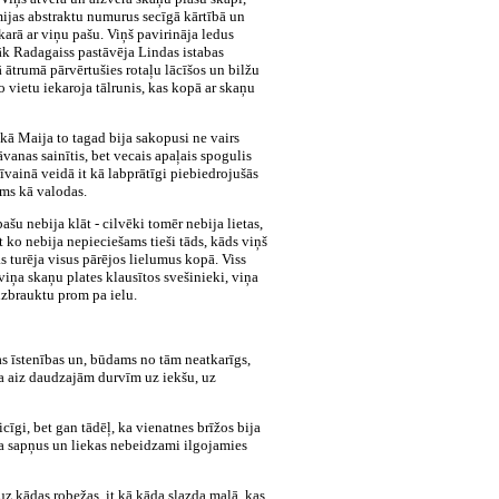
mijas abstraktu numurus secīgā kārtībā un
karā ar viņu pašu. Viņš pavirināja ledus
gāk Radagaiss pastāvēja Lindas istabas
 ātrumā pārvērtušies rotaļu lācīšos un bilžu
 vietu iekaroja tālrunis, kas kopā ar skaņu
kā Maija to tagad bija sakopusi ne vairs
vanas sainītis, bet vecais apaļais spogulis
īvainā veidā it kā labprātīgi piebiedrojušās
ams kā valodas.
šu nebija klāt - cilvēki tomēr nebija lietas,
t ko nebija nepieciešams tieši tāds, kāds viņš
as turēja visus pārējos lielumus kopā. Viss
viņa skaņu plates klausītos svešinieki, viņa
aizbrauktu prom pa ielu.
nas īstenības un, būdams no tām neatkarīgs,
, ka aiz daudzajām durvīm uz iekšu, uz
cīgi, bet gan tādēļ, ka vienatnes brīžos bija
pina sapņus un liekas nebeidzami ilgojamies
uz kādas robežas, it kā kāda slazda malā, kas