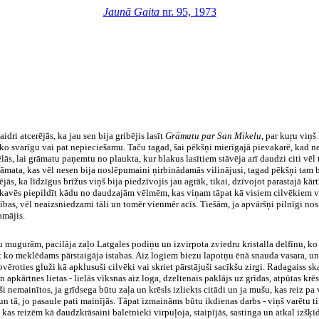
Jaunā Gaita
nr. 95, 1973
dri atcerējās, ka jau sen bija gribējis lasīt
Grāmatu par San Mikelu
, par kuŗu viņš
ko svarīgu vai pat nepieciešamu. Taču tagad, šai pēkšņi mierīgajā pievakarē, kad n
lās, lai grāmatu paņemtu no plaukta, kur blakus lasītiem stāvēja arī daudzi citi vē
 grāmata, kas vēl nesen bija noslēpumaini ņirbinādamās vilinājusi, tagad pēkšņi tam
ējās, ka līdzīgus brīžus viņš bija piedzīvojis jau agrāk, tikai, dzīvojot parastajā kārt
nekavēs piepildīt kādu no daudzajām vēlmēm, kas viņam tāpat kā visiem cilvēkiem v
ības, vēl neaizsniedzami tāli un tomēr vienmēr acīs. Tiešām, ja apvāršņi pilnīgi no
omājis.
 mugurām, pacilāja zaļo Latgales podiņu un izvirpota zviedru kristalla delfīnu, ko 
t ko meklēdams pārstaigāja istabas. Aiz logiem biezu lapotņu ēnā snauda vasara, un š
roties gluži kā apklusuši cilvēki vai skriet pārstājuši sacīkšu zirgi. Radagaiss skaid
apkārtnes lietas - lielās vīksnas aiz loga, dzeltenais paklājs uz grīdas, atpūtas kr
i nemainītos, ja grīdsega būtu zaļa un krēsls izliekts citādi un ja mušu, kas reiz pa 
 un tā, jo pasaule pati mainījās. Tāpat izmaināms būtu ikdienas darbs - viņš varētu ti
 kas reizēm kā daudzkrāsaini baletnieki virpuļoja, staipījās, sastinga un atkal iz