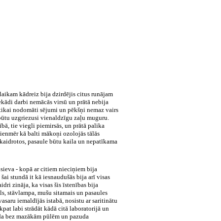
 laikam kādreiz bija dzirdējis citus runājam
ekādi darbi nemācās virsū un prātā nebija
l tikai nodomāti sējumi un pēkšņi nemaz vairs
 būtu uzgriezusi vienaldzīgu zaļu muguru.
ībā, tie viegli piemirsās, un prātā palika
ienmēr kā balti mākoņi ozolojās tālās
skaidrotos, pasaule būtu kaila un nepatīkama
sieva - kopā ar citiem nieciņiem bija
ai stundā it kā iesnaudušās bija arī visas
ri zināja, ka visas šis īstenības bija
ēsls, stāvlampa, mušu sitamais un pasaules
vasaru iemaldījās istabā, nosistu ar saritinātu
kpat labi strādāt kādā citā laboratorijā un
šķīda bez mazākām pūlēm un pazuda