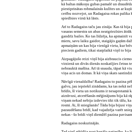
kā baltas mākoņu gubas pamalē un draudēdama
piestiprinātas robmalainās kulītes un ar ku
cerību nozvejot, un Radagaisa rokas palika k
spiedīsies virsū kā lāsts.
Arī to Radagaiss taču jau zināja. Kas tā bija
vasaras semestra un abas neatgriezīsies ātrā
gandrīz bailes. Ko tas līdzēja, ka apmainīt va
mieru, savu laiku gaidot, staigājis gaŗām 
apmaiņām un kas bija vienīgā vieta, kur brīvī
pieciem gadiem, tikai starplaikā viņš to bij
Aizpagājušo reizi viņš bija aizbraucis ciemos
virzienā un divās dienās noskatījies četras te
nebrauktā mašīna. Arī tā snauda, tāpat kā vi
viņa acis un domas. It kā viņa skats sastindz
Nāvīgā vienaldzība! Radagaiss to pazina pēkš
galvu, jau iepriekš zinādams, ka tas nekā nel
brīdis, šī vieta un notikums ir nesaprotamā k
aizrāvusi, atcerēšanās mēģinājums bija kā rā
viņam nekad nebija izdevies tikt tik tālu, k
rosmi. Ai, šī sniegšanās! Tāda bija bijusi vi
pazaudēšanu brīdī, kad vajadzēja varēt snieg
nekas - šo brīdi viņš diemžēl pazina pavisam
Radagaiss noskurinājās.
Tad viņš atbīdīja nost banālo patiesību, ka l