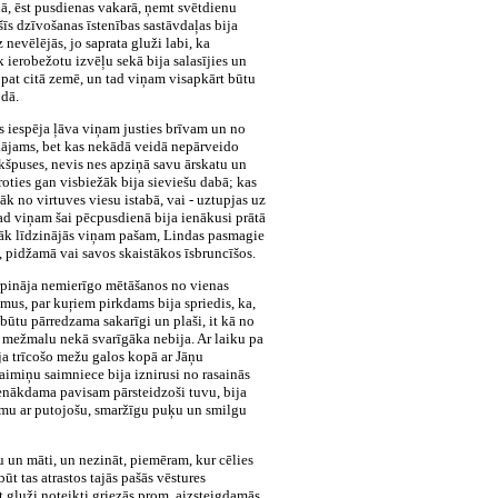
ndā, ēst pusdienas vakarā, ņemt svētdienu
šīs dzīvošanas īstenības sastāvdaļas bija
nevēlējās, jo saprata gluži labi, ka
k ierobežotu izvēļu sekā bija salasījies un
 - pat citā zemē, un tad viņam visapkārt būtu
odā.
ņas iespēja ļāva viņam justies brīvam un no
kājams, bet kas nekādā veidā nepārveido
ekšpuses, nevis nes apziņā savu ārskatu un
oties gan visbiežāk bija sieviešu dabā; kas
k no virtuves viesu istabā, vai - uztupjas uz
kad viņam šai pēcpusdienā bija ienākusi prātā
irāk līdzinājās viņam pašam, Lindas pasmagie
s, pidžamā vai savos skaistākos īsbruncīšos.
turpināja nemierīgo mētāšanos no vienas
umus, par kuŗiem pirkdams bija spriedis, ka,
būtu pārredzama sakarīgi un plaši, it kā no
to mežmalu nekā svarīgāka nebija. Ar laiku pa
ja trīcošo mežu galos kopā ar Jāņu
aimiņu saimniece bija iznirusi no rasainās
ienākdama pavisam pārsteidzoši tuvu, bija
ugumu ar putojošu, smaržīgu puķu un smilgu
u un māti, un nezināt, piemēram, kur cēlies
ūt tas atrastos tajās pašās vēstures
t gluži noteikti griezās prom, aizsteigdamās