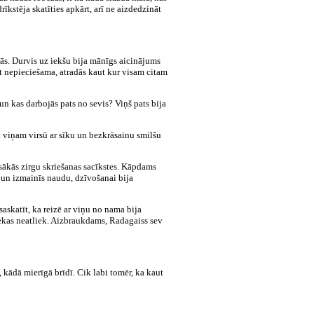
īkstēja skatīties apkārt, arī ne aizdedzināt
s. Durvis uz iekšu bija mānīgs aicinājums
et nepieciešama, atradās kaut kur visam citam
n kas darbojās pats no sevis? Viņš pats bija
ra viņam virsū ar sīku un bezkrāsainu smilšu
sākās zirgu skriešanas sacīkstes. Kāpdams
 un izmainīs naudu, dzīvošanai bija
saskatīt, ka reizē ar viņu no nama bija
nekas neatliek. Aizbraukdams, Radagaiss sev
, kādā mierīgā brīdī. Cik labi tomēr, ka kaut