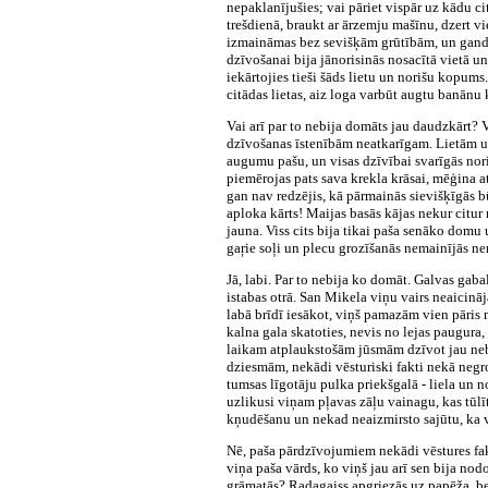
nepaklanījušies; vai pāriet vispār uz kādu ci
trešdienā, braukt ar ārzemju mašīnu, dzert vi
izmaināmas bez sevišķām grūtībām, un gandrīz
dzīvošanai bija jānorisinās nosacītā vietā un
iekārtojies tieši šāds lietu un norišu kopums.
citādas lietas, aiz loga varbūt augtu banānu 
Vai arī par to nebija domāts jau daudzkārt? V
dzīvošanas īstenībām neatkarīgam. Lietām un
augumu pašu, un visas dzīvībai svarīgās nori
piemērojas pats sava krekla krāsai, mēģina a
gan nav redzējis, kā pārmainās sievišķīgās b
aploka kārts! Maijas basās kājas nekur citur 
jauna. Viss cits bija tikai paša senāko domu
gaŗie soļi un plecu grozīšanās nemainījās ne
Jā, labi. Par to nebija ko domāt. Galvas gab
istabas otrā. San Mikela viņu vairs neaicināj
labā brīdī iesākot, viņš pamazām vien pāris 
kalna gala skatoties, nevis no lejas paugura,
laikam atplaukstošām jūsmām dzīvot jau nebij
dziesmām, nekādi vēsturiski fakti nekā negro
tumsas līgotāju pulka priekšgalā - liela un
uzlikusi viņam pļavas zāļu vainagu, kas tūlī
kņudēšanu un nekad neaizmirsto sajūtu, ka v
Nē, paša pārdzīvojumiem nekādi vēstures fakt
viņa paša vārds, ko viņš jau arī sen bija nodo
grāmatās? Radagaiss apgriezās uz papēža, bet