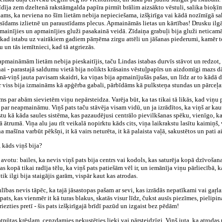
bīdīja zem dzeltenā rakstāmgalda papīra pirmīt brālim aizsākto vēstuli, salika bioķī
zdams, ka neviena no šīm lietām nebija nepieciešama, izšķirīga vai kādā nozīmīgā sa
kaisīdams izlietnē un paraustīdams plecus. Apmaināmās lietas un kārtības! Drusku il
 mainījies un apmainījies gluži pasakainā veidā. Zīdaiņa grabuļi bija gluži neticamā
 kad istabu uz vairākiem gadiem pārņēma zirgu attēli un jāšanas piederumi, kamēr to
 un tās iemītnieci, kad tā atgriezās.
apmaināmām lietām nebija pieskaitījis, taču Lindas istabas durvīs stāvot un redzot, 
ai - parastajā saldumu vietā bija nolikts krāsains vēstuļpapīrs un aizdomīgi mazs dā
ā-viņš jauta pavisam skaidri, ka viņas bija apmainījušās pašas, un līdz ar to kādā d
ur viss bija izmaināms kā apģērba gabali, pārbīdāms kā pulksteņa stundas un pārceļ
s par abām sievietēm viņu nepārsteidza. Varēja būt, ka tas tikai tā likās, kad viņu pa
 par neapmaināmu. Viņš pats taču stāvēja visam vidū, un ja izrādītos, ka viņš ar kau
ķīstu kā kāda saules sistēma, kas pazaudējusi centrālo pievilkšanas spēku, vienīgo, k
ātrumā. Viņa alu jau rīt veikalā nopirktu kāds cits, viņa laikrakstu lasītu kaimiņš, 
mašīna varbūt pēkšņi, it kā vairs neturēta, it kā palaista vaļā, sakustētos un pati 
, kāds viņš bija?
o avotu: bailes, ka nevis viņš pats bija centrs vai kodols, kas saturēja kopā dzīvoša
isas kopā tikai radīja tēlu, ka viņš pats patiešām vēl ir, un iemānīja viņu pārliecībā
ik ilgi bija staigājis garām, vispār kaut kas atrodas.
ības nevis tāpēc, ka tajā jāsastopas pašam ar sevi, kas izrādās nepatīkami vai gaŗlai
is pats, kas vienmēr it kā turas blakus, skatās visur līdz, čukst ausīs piezīmes, pieli
iezties pretī - šis pats izšķirīgajā brīdī pazūd un izgaist bez pēdām!
pūtas krēslam, cenzdamies nekustēties lieki vai pārsteidzīgi. Viņš juta, ka atrodas 