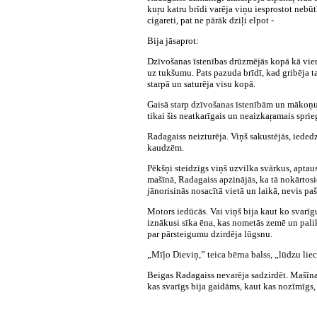
kuŗu katru brīdi varēja viņu iesprostot nebū
cigareti, pat ne pārāk dziļi elpot -
Bija jāsaprot:
Dzīvošanas īstenības drūzmējās kopā kā vie
uz tukšumu. Pats pazuda brīdī, kad gribēja t
starpā un saturēja visu kopā.
Gaisā starp dzīvošanas īstenībām un mākoņu g
tikai šis neatkarīgais un neaizkaŗamais spri
Radagaiss neizturēja. Viņš sakustējās, iededz
kaudzēm.
Pēkšņi steidzīgs viņš uzvilka svārkus, apta
mašīnā, Radagaiss apzinājās, ka tā nokārtosi
jānorisinās nosacītā vietā un laikā, nevis pa
Motors iedūcās. Vai viņš bija kaut ko svarīgu
iznākusi sīka ēna, kas nometās zemē un palik
par pārsteigumu dzirdēja lūgsnu.
„Mīļo Dieviņ,” teica bērna balss, „lūdzu liec,
Beigas Radagaiss nevarēja sadzirdēt. Mašīna j
kas svarīgs bija gaidāms, kaut kas nozīmīgs, 