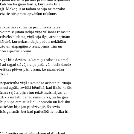
i vai kā gaŗās kārtis, kuŗu galā bija
augļi. Mākoņus ar tādām nebija ne mazāko
reiz tie būs prom, apvāršņu tukšums
raukusi savākt meitu pēc universitātes
votām sajūtām radīja viņā vilšanās trīsas un
 cilvēks būdams, viņš bija ilgi, ar vingrinātu
ekšienē, kur nekas nebija padots nekādām
jušo un aizpagājušo reizi, pirms trim un
rību aijā-žūžū buŗas!
, viņš bija devies uz kaimiņu pilsētu ziemeļu
lā arī tagad stāvēja viņa paša vēl necik daudz
pelēkas plēves pāri visam, ko aizsniedza
dzēja.
ā nepacietībā viņš aizmiedza acis un purināja
usi agrāk, sevišķi bērnībā, kad likās, ka šis
šanas sajūta bija viņu reizē mulsinājusi un
zlikts un labi pārredzams dārzs, un lai gan
bija viņā atraisījis lielu nomodu un lielisku
atiešām bija jau piedzīvojis, šo sevis
tās gaismās, bet kad patiesībā nenotika itin
.
 Viņš atvēra un aizvēra skaņu plašu skapi,