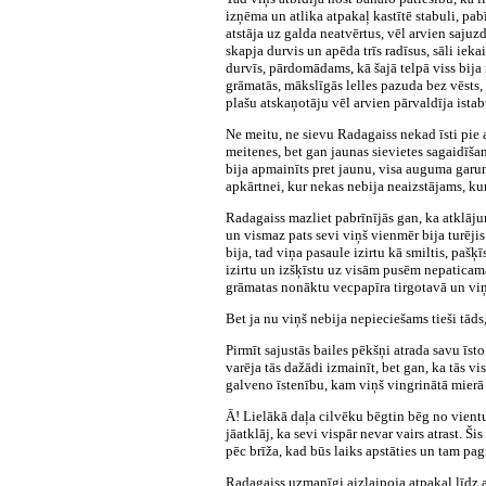
izņēma un atlika atpakaļ kastītē stabuli, pa
atstāja uz galda neatvērtus, vēl arvien saju
skapja durvis un apēda trīs radīsus, sāli ie
durvīs, pārdomādams, kā šajā telpā viss bija
grāmatās, mākslīgās lelles pazuda bez vēsts,
plašu atskaņotāju vēl arvien pārvaldīja istabu
Ne meitu, ne sievu Radagaiss nekad īsti pie 
meitenes, bet gan jaunas sievietes sagaidīšan
bija apmainīts pret jaunu, visa auguma garum
apkārtnei, kur nekas nebija neaizstājams, k
Radagaiss mazliet pabrīnījās gan, ka atklājum
un vismaz pats sevi viņš vienmēr bija turējis
bija, tad viņa pasaule izirtu kā smiltis, paš
izirtu un izšķīstu uz visām pusēm nepaticamā 
grāmatas nonāktu vecpapīra tirgotavā un viņa 
Bet ja nu viņš nebija nepieciešams tieši tāds
Pirmīt sajustās bailes pēkšņi atrada savu īst
varēja tās dažādi izmainīt, bet gan, ka tās v
galveno īstenību, kam viņš vingrinātā mierā t
Ā! Lielākā daļa cilvēku bēgtin bēg no vientul
jāatklāj, ka sevi vispār nevar vairs atrast. Š
pēc brīža, kad būs laiks apstāties un tam pagr
Radagaiss uzmanīgi aizlaipoja atpakaļ līdz at