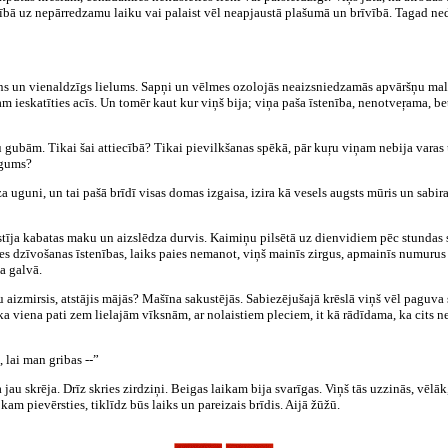
tībā uz nepārredzamu laiku vai palaist vēl neapjaustā plašumā un brīvībā. Tagad nedr
ns un vienaldzīgs lielums. Sapņi un vēlmes ozolojās neaizsniedzamās apvāršņu malā
am ieskatīties acīs. Un tomēr kaut kur viņš bija; viņa paša īstenība, nenotveŗama, b
ubām. Tikai šai attiecībā? Tikai pievilkšanas spēkā, pār kuŗu viņam nebija varas u
egums?
a uguni, un tai pašā brīdī visas domas izgaisa, izira kā vesels augsts mūris un sabi
ustīja kabatas maku un aizslēdza durvis. Kaimiņu pilsētā uz dienvidiem pēc stundas 
es dzīvošanas īstenības, laiks paies nemanot, viņš mainīs zirgus, apmainīs numurus
ša galvā.
 aizmirsis, atstājis mājās? Mašīna sakustējās. Sabiezējušajā krēslā viņš vēl paguva 
a viena pati zem lielajām vīksnām, ar nolaistiem pleciem, it kā rādīdama, ka cits 
 lai man gribas --”
au skrēja. Drīz skries zirdziņi. Beigas laikam bija svarīgas. Viņš tās uzzinās, vēlāk
kam pievērsties, tiklīdz būs laiks un pareizais brīdis. Aijā žūžū.