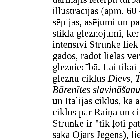
illustrācijas (apm. 60
sēpijas, asējumi un pa
stikla gleznojumi, ke
intensīvi Strunke liek
gados, radot lielas vē
glezniecībā. Lai tika
gleznu ciklus
Dievs, 
Bārenītes slavināšan
un Italijas ciklus, kā
ciklus par Raiņa un c
Strunke ir "tik ļoti pa
saka Ojārs Jēgens), lie