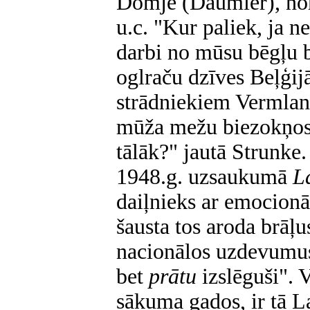
Domje (Daumier), no
u.c. "Kur paliek, ja n
darbi no mūsu bēgļu 
oglraču dzīves Beļģi
strādniekiem Vermla
mūža mežu biezokņos
tālāk?" jautā Strunke.
1948.g. uzsaukumā
L
daiļnieks ar emocionā
šausta tos aroda brāļus
nacionālos uzdevumu
bet
prātu
izslēguši". 
sākuma gados, ir tā L