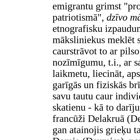
emigrantu grimst "pro
patriotismā",
dzīvo m
etnografisku izpaudu
māksliniekus meklēt s
caurstrāvot to ar pil
nozīmīgumu, t.i., ar 
laikmetu, liecināt, ap
garīgās un fiziskās br
savu tautu caur indiv
skatienu - kā to darīj
francūži Delakruā (De
gan atainojis grieķu ta