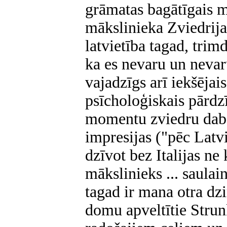
grāmatas bagātīgais ma
mākslinieka Zviedrija
latvietība tagad, trimd
ka es nevaru un nevaru
vajadzīgs arī iekšējais 
psīcholoģiskais pārdz
momentu zviedru daba
impresijas ("pēc Latv
dzīvot bez Italijas ne 
mākslinieks ... saulainā
tagad ir mana otra dzi
domu apveltītie Strun