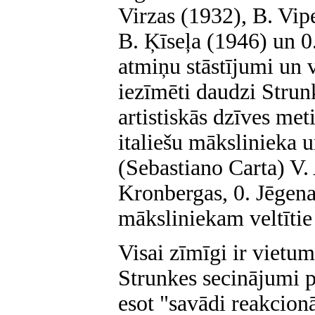
Virzas (1932), B. Vipe
B. Ķīseļa (1946) un 0
atmiņu stāstījumi un v
iezīmēti daudzi Strun
artistiskās dzīves met
italiešu mākslinieka 
(Sebastiano Carta) V. 
Kronbergas, 0. Jēgena
māksliniekam veltītie 
Visai zīmīgi ir vietum
Strunkes secinājumi p
esot "savādi reakcio