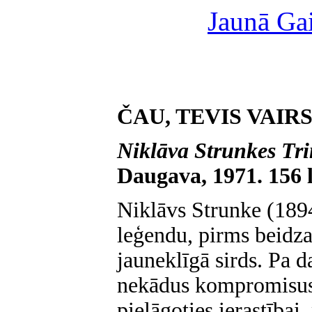
Jaunā Gai
ČAU, TEVIS VAIRS 
Niklāva Strunkes Tr
Daugava, 1971. 156 l
Niklāvs Strunke (189
leģendu, pirms beidza
jauneklīgā sirds. Pa da
nekādus kompromisus, 
pielāgoties ierastībai