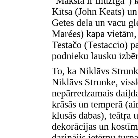
"Māksla ir mūžīga") 
Kītsa (John Keats) un
Gētes dēla un vācu g
Marées) kapa vietām, 
Testačo (Testaccio) p
podnieku lausku izb
To, ka Niklāvs Strunk
Niklāvs Strunke, viss
nepārredzamais daiļdar
krāsās un temperā (aina
klusās dabas), teātŗa
dekorācijas un kostīm
darinājis ietērpu tur