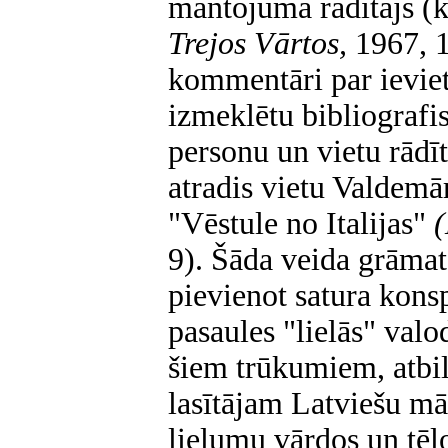
mantojuma rādītājs (k
Trejos Vārtos,
1967, 1
kommentāri par ievie
izmeklētu bibliografis
personu un vietu rādī
atradis vietu Valdemār
"Vēstule no Italijas"
(
9). Šāda veida grāma
pievienot satura kons
pasaules "lielās" valo
šiem trūkumiem, atbi
lasītājam Latviešu mā
lielumu vārdos un tēlo