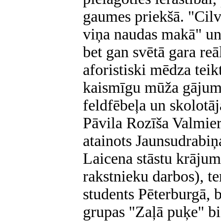
gaumes priekšā. "Cil
viņa naudas makā" un
bet gan svētā gara reā
aforistiski mēdza teik
kaismīgu mūža gājumu 
feldfēbeļa un skolotāj
Pāvila Rozīša Valmier
atainots Jaunsudrabi
Laicena stāstu krāju
rakstnieku darbos), 
students Pēterburgā,
grupas "Zaļā puķe" bi