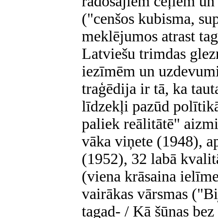
radošajiem ceļiem un 
("cenšos kubisma, su
meklējumos atrast ta
Latviešu trimdas glez
iezīmēm un uzdevumi
traģēdija ir tā, ka tau
līdzekļi pazūd polītik
paliek reālitātē" aizm
vāka viņete (1948), 
(1952), 32 labā kvalit
(viena krāsaina ielīme
vairākas vārsmas ("Bi
tagad- / Kā šūnas bez 