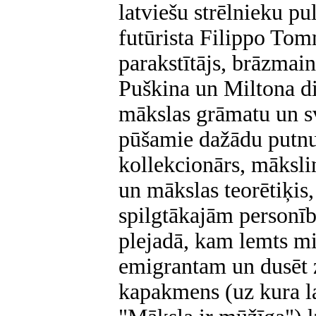
latviešu strēlnieku pu
futūrista Filippo To
parakstītājs, brāzmain
Puškina un Miltona die
mākslas grāmatu un s
pūšamie dažādu putnu
kollekcionārs, mākslin
un mākslas teorētiķis
spilgtākajām personīb
plejadā, kam lemts m
emigrantam un dusēt z
kapakmens (uz kura la