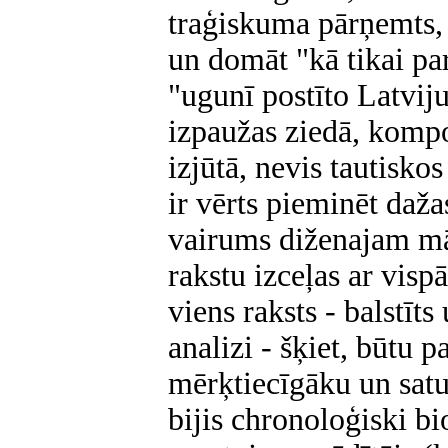
traģiskuma pārņemts, 
un domāt "kā tikai par
"ugunī postīto Latvij
izpaužas ziedā, kompo
izjūtā, nevis tautisko
ir vērts pieminēt daža
vairums diženajam mā
rakstu izceļas ar vis
viens raksts - balstīt
analizi - šķiet, būtu 
mērķtiecīgāku un sat
bijis chronoloģiski b