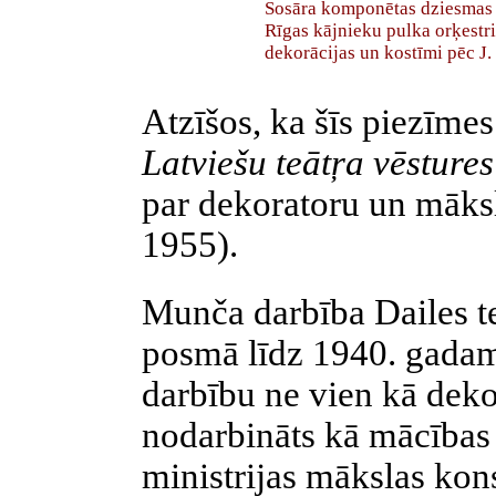
Sosāra komponētas dziesmas 
Rīgas kājnieku pulka orķestri
dekorācijas un kostīmi pēc J
Atzīšos, ka šīs piezīmes
Latviešu
teātŗa
vēsture
par dekoratoru un māks
1955).
Munča
darbība Dailes teā
posmā līdz 1940. gad
darbību ne vien kā dekor
nodarbināts kā mācības 
ministrijas mākslas kon