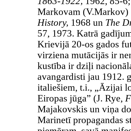
1863-1922,
1962, 85-6; 
Markovam (V.Markov) 
History,
1968 un
The D
57, 1973. Katrā gadījum
Krievijā 20-os gados fut
virziena mutācijās ir n
kustība ir dziļi nacionā
avangardisti jau 1912. g
italiešiem, t.i., „Āzijai
Eiropas jūga” (J. Rye,
F
Majakovskis un viņa do
Marinetī propagandas sti
piemēram, savā manifes