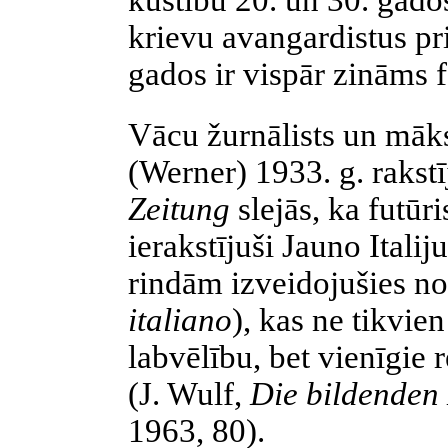
kustību 20. un 30. gado
krievu avangardistus pr
gados ir vispār zināms f
Vācu žurnālists un māks
(Werner) 1933. g. rakstī
Zeitung
slejās, ka futūri
ierakstījuši Jauno Itali
rindām izveidojušies no
italiano
), kas ne tikvi
labvēlību, bet vienīgie 
(J. Wulf,
Die bildenden 
1963, 80).