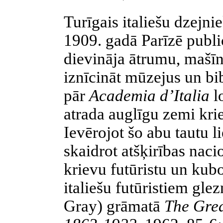
Turīgais italiešu dzejni
1909. gadā Parīzē public
dievināja ātrumu, mašīn
iznīcināt mūzejus un bib
pār
Academia d’Italia
l
atrada auglīgu zemi kri
Ievērojot šo abu tautu l
skaidrot atšķirības naci
krievu futūristu un kub
italiešu futūristiem gle
Gray) grāmatā
The Grea