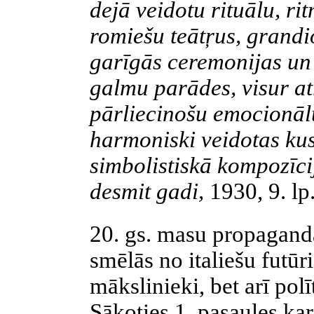
dejā veidotu rituālu, ri
romiešu teātŗus, grandi
garīgās ceremonijas un 
galmu parādes, visur a
pārliecinošu emocionālu
harmoniski veidotas kus
simbolistiskā kompozīci
desmit gadi,
1930, 9. lp
20. gs. masu propagan
smēlās no italiešu futūri
mākslinieki, bet arī polīt
Sākoties 1. pasaules kaŗ