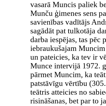
vasarā
Muncis
paliek be
Munču
ģimenes sens pa
savienības vadītājs And
sagādāt pat tulkotāja da
darba iespējas, tas pēc
iebraukušajam
Muncim
un pateicies, ka tev ir v
Munce
intervijā 1972. g
pārmet
Muncim
, ka teā
patstāvīgu vērtību (305.
teātris atteicies no sab
risināšanas, bet par to 