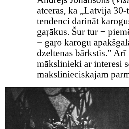
atceras, ka „Latvijā 30-
tendenci darināt karogus
gaŗākus
. Šur tur − pi
−
gaŗo
karogu apakšgalā
dzeltenas bārkstis.” A
mākslinieki ar interesi 
mākslinieciskajām pārm