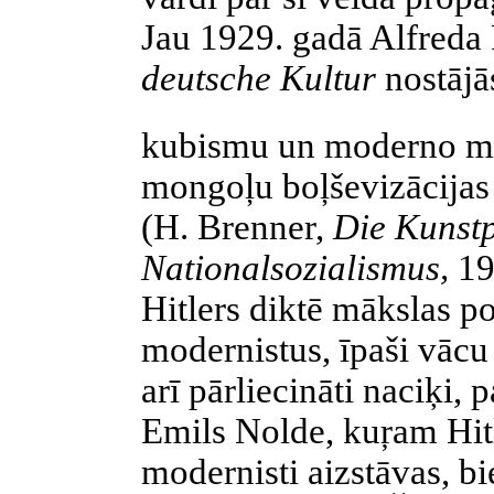
Jau 1929. gadā Alfred
deutsche Kultur
nostājā
kubismu un moderno mu
mongoļu boļševizācijas 
(H. Brenner,
Die Kunstp
Nationalsozialismus,
19
Hitlers diktē mākslas p
modernistus, īpaši vācu 
arī pārliecināti naciķi, 
Emils Nolde, kuŗam Hitl
modernisti aizstāvas, bi