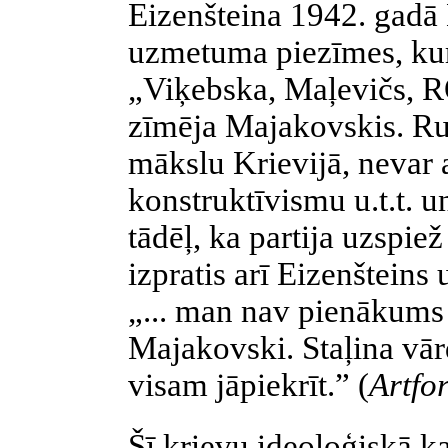
Eizenšteina 1942. gadā
uzmetuma piezīmes, kur
„Viķebska, Maļevičs, R
zīmēja Majakovskis. Ru
mākslu Krievijā, nevar 
konstruktīvismu u.t.t. u
tādēļ, ka partija uzspie
izpratis arī Eizenšteins 
„... man nav pienākums c
Majakovski. Staļina vā
visam jāpiekrīt.” (
Artfo
Šī krievu ideoloģiskā ka