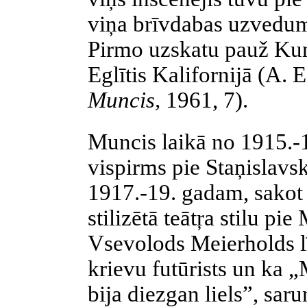
viņa brīvdabas uzvedu
Pirmo uzskatu pauž Kun
Eglītis Kalifornijā (A. E
Muncis
,
1961, 7).
Muncis
laikā no 1915.-
vispirms pie
Staņislavs
1917.-19. gadam, sakot
stilizētā
teātŗa
stilu pie
Vsevolods
Meierholds
l
krievu futūrists un ka „
bija diezgan liels”, saru