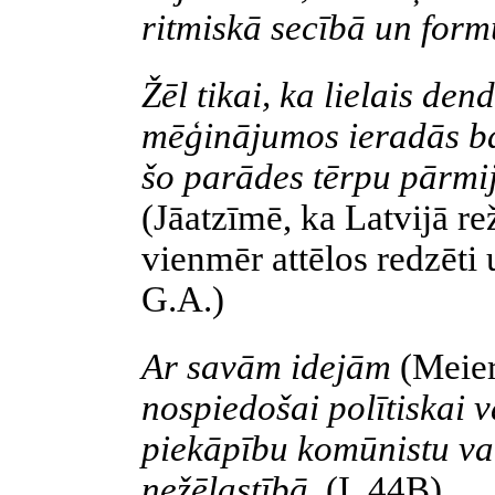
ritmiskā secībā un form
Žēl tikai, ka lielais den
mēģinājumos ieradās b
šo parādes tērpu pārmija
(Jāatzīmē, ka Latvijā rež
vienmēr attēlos redzēti
G.A.)
Ar savām idejām
(
Meie
nospiedošai
polītiskai
va
piekāpību
komūnistu
var
nežēlastībā.
(I, 44B).