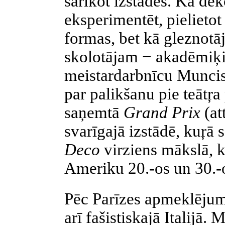
sarīkot izstādes. Kā de
eksperimentēt, pieliet
formas, bet kā gleznotā
skolotājam − akadēmiķ
meistardarbnīcu
Munci
par palikšanu pie
teātŗa
saņemtā
Grand
Prix
(at
svarīgajā izstādē,
kuŗā
s
Deco
virziens mākslā, 
Ameriku 20.-os un 30.-
Pēc Parīzes apmeklēju
arī fašistiskajā
Italijā
.
M