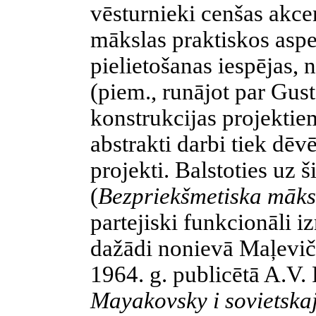
vēsturnieki cenšas akcen
mākslas praktiskos aspek
pielietošanas iespējas, 
(piem., runājot par Gus
konstrukcijas projektiem
abstrakti darbi tiek dēvē
projekti. Balstoties uz
(
Bezpriekšmetiska māks
partejiski funkcionāli 
dažādi nonievā Maļevi
1964. g. publicētā A.V.
Mayakovsky i sovietskaj