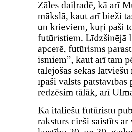
Zāles daiļradē, kā arī 
mākslā, kaut arī bieži t
un krieviem, kuŗi paši t
futūristiem. Līdzšinējā 
apcerē, futūrisms parast
ismiem”, kaut arī tam
tālejošas sekas latviešu
īpaši valsts patstāvības
redzēsim tālāk, arī Ulma
Ka italiešu futūristu p
raksturs cieši saistīts a