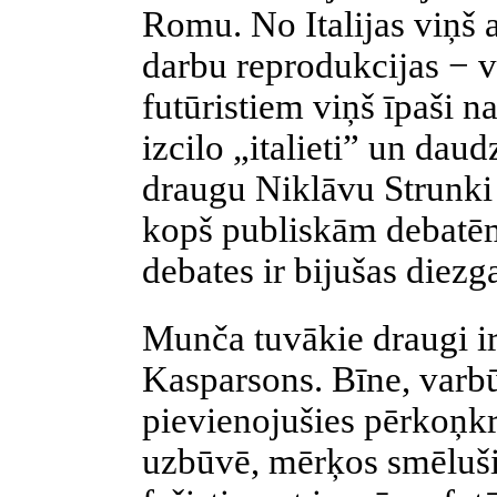
Romu. No
Italijas
viņš 
darbu reprodukcijas − 
futūristiem viņš īpaši n
izcilo „
italieti
” un daudz
draugu Niklāvu
Strunki
kopš publiskām debatē
debates ir bijušas diezg
Munča
tuvākie draugi i
Kasparsons
.
Bīne
, varb
pievienojušies pērkoņkr
uzbūvē, mērķos smēluši