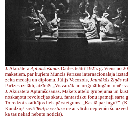
J. Akurātera
Aptumšošanās
Dailes teātrī 1925. g. Viens no 20
maketiem, par kuŗiem Muncis Parīzes internacionālajā izstād
zelta medaļu un diplomu. Jūlijs Vecozols,
Jaunākās Ziņās
rak
Parīzes izstādi, atzīmē: „Visvairāk no oriģināllugām tomēr v
J. Akurātera Aptumšošanās. Makets attēlo grupējumā un kustī
noskaņotu revolūcijas skatu, fantastisku fonu īpatnēji sārtā 
To redzot skatītājos liels pārsteigums. „Kas tā par lugu?”. (K
Kundziņš savā
Teātŗa vēsturē
ne ar vārdu nepiemin šo uzved
kā tas nekad nebūtu noticis).