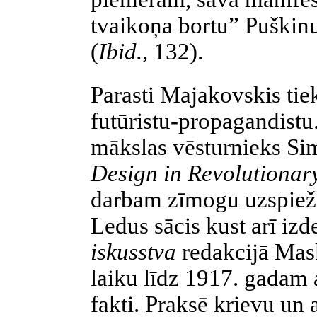
tvaikoņa bortu” Puškinu
(
Ibid.,
132).
Parasti Majakovskis tie
futūristu-propagandistu
mākslas vēsturnieks Si
Design in Revolutionar
darbam zīmogu uzspiež p
Ledu­s sācis kust arī i
iskusstva
redakcijā Mas
laiku līdz 1917. gadam 
fakti. Praksē krievu un