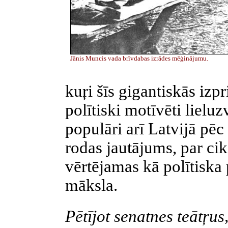
Jānis Muncis vada brīvdabas izrādes mēģinājumu.
kuŗi šīs gigantiskās izpr
polītiski motīvēti lielu
populāri arī Latvijā pēc
rodas jautājums, par cik 
vērtējamas kā polītiska 
māksla.
Pētījot senatnes teātŗus