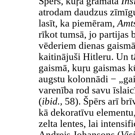
Špērs
,
kuŗa
grāmatā
Ins
atrodam daudzus zīmīg
lasīt, ka piemēram,
Amt
rīkot tumsā, jo partijas
vēderiem dienas gaismā
kaitinājuši Hitleru. Un 
gaismā,
kuŗu
gaismas kū
augstu
kolonnādi
− „gai
varenība rod savu īslai
(
ibid
.,
58).
Špērs
arī brī
kā dekoratīvu elementu
zelta lentes, lai intensi
Andrejs
Johansons
(
Vis