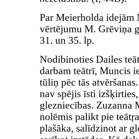
Par
Meierholda
idejām
vērtējumu M.
Grēviņa
g
31. un 35. lp.
Nodibinoties Dailes teā
darbam teātrī,
Muncis
i
tūliņ pēc tās atvēršanas
nav spējis īsti izšķirties
glezniecības. Zuzanna
nolēmis palikt pie
teātŗ
plašāka, salīdzinot ar g