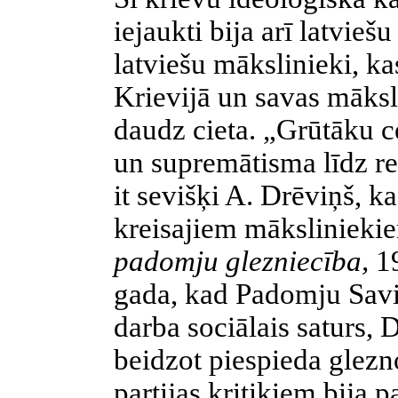
iejaukti bija arī latviešu
latviešu mākslinieki, ka
Krievijā un savas māksl
daudz cieta. „Grūtāku c
un supremātisma līdz r
it sevišķi A. Drēviņš, ka
kreisajiem mākslinieki
padomju glezniecība,
1
gada, kad Padomju Savi
darba sociālais saturs, 
beidzot piespieda glezno
partijas kritiķiem bija p