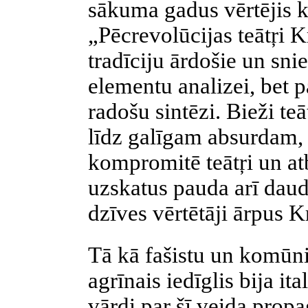
sākuma gadus vērtējis kr
„Pēcrevolūcijas teātŗi K
tradīciju ārdošie un sni
elementu
analizei, bet 
radošu sintēzi. Bieži te
līdz galīgam absurdam, 
kompromitē teātŗi un at
uzskatus pauda arī daud
dzīves vērtētāji ārpus K
Tā kā fašistu un komūn
agrīnais iedīglis bija it
vārdi par šī veida prop