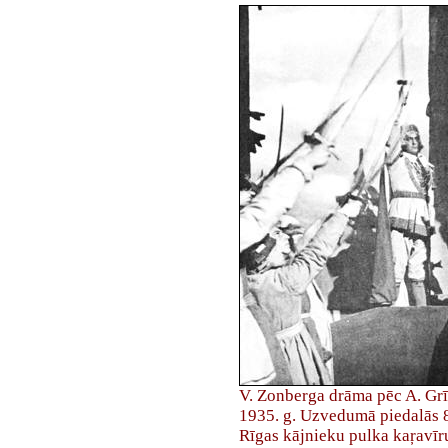
V. Zonberga drāma pēc A. G
1935. g. Uzvedumā piedalās 81
Rīgas kājnieku pulka kaŗavīr