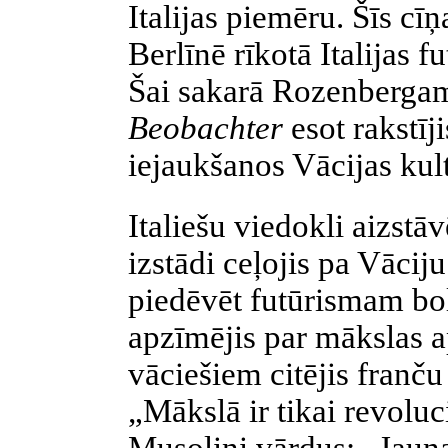
Italijas piemēru. Šīs cī
Berlīnē rīkotā Italijas f
Šai sakarā Rozenberga
Beobachter
esot rakstī
iejaukšanos Vācijas kul
Italiešu viedokli aizstāv
izstādi ceļojis pa Vāci
piedēvēt futūrismam boļ
apzīmējis par mākslas ap
vāciešiem citējis franč
„Mākslā ir tikai revoluc