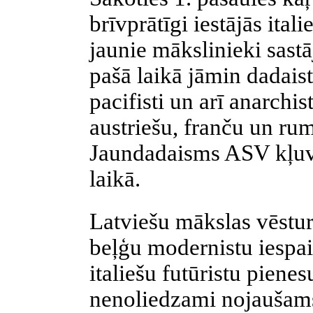
brīvprātīgi iestājās itali
jaunie mākslinieki sastā
pašā laikā jāmin dadaisti
pacifisti un arī anarchist
austriešu, franču un ru
Jaundadaisms ASV kļuv
laikā.
Latviešu mākslas vēstur
beļģu modernistu iespaid
italiešu futūristu piene
nenoliedzami nojaušams