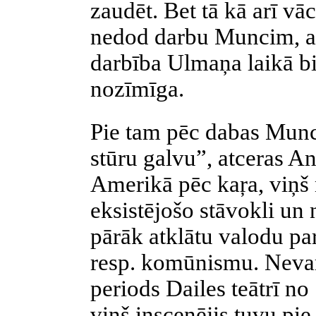
zaudēt. Bet tā kā arī v
nedod darbu
Muncim
, 
darbība Ulmaņa laikā bi
nozīmīga.
Pie tam pēc dabas
Munc
stūru galvu”, atceras An
Amerikā pēc
kaŗa
, viņš
eksistējošo stāvokli un 
pārāk atklātu valodu pa
resp.
komūnismu
. Neva
periods Dailes teātrī n
viņš inscenējis tuvu pi