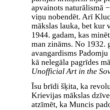
apvainots naturālismā − 
viņu nobendēt. Arī Klu
mākslas lauka, bet kur v
1944. gadam, kas minēt
man zināms. No 1932. g.
avangardisms Padomju S
kā nelegāla pagrīdes mā
Unofficial Art in the So
Īsu brīdi šķita, ka revo
Krievijas mākslas dzīves
atzīmēt, ka Muncis pado