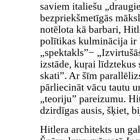
saviem
italiešu
„draugie
bezpriekšmetīgās
māksla
notēlota kā barbari, Hit
polītikas
kulminācija ir 
„
spektakls
”− „Izvirtušā
izstāde,
kuŗai
līdztekus 
skati”. Ar šīm
parallēli
pārliecināt vācu tautu 
„teoriju” pareizumu. Hi
dzirdīgas ausis, šķiet, b
Hitlera
architekts
un gal