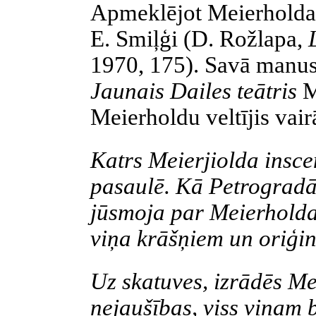
Apmeklējot
Meierholda
E.
Smiļģi
(D. Rožlapa,
1970, 175). Savā manus
Jaunais Dailes teātris
M
Meierholdu
veltījis vair
Katrs
Meierjiolda
insce
pasaulē. Kā Petrogradā
jūsmoja par
Meierhold
viņa krāšņiem un oriģi
Uz skatuves, izrādēs
Me
nejaušības, viss viņam b