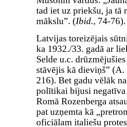
Musolini
vārdus: „Jauna 
tad iet uz priekšu, ja tā
mākslu”. (
Ibid
.,
74-76).
Latvijas toreizējais sū
ka 1932./33. gadā ar li
Selde
u.c. drūzmējušies
stāvējis kā dieviņš” (A.
216). Bet gadu vēlāk
na
polītikai
bijusi negatīva 
Romā
Rozenberga
atsau
pat uzņemta kā „
pretro
oficiālam
italiešu
protes