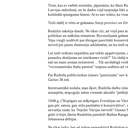
Tiem, kas to varbūt nezinātu, jāpastāsta, ka Jānis
Latvijas radiofonā, un šo darbu viņš turpināja līdz a
kultūrālā spraiguma līmeni. Ar to nav teikts, ka visam
Tieši tādēļ ir vērts ar grāmatas
Starp provinci un E
Rudzītis rakstīja daudz. Ne tikai citi, arī viņš pats a
polītikas un mākslas tematiem. Recenzējamā grāmatā u
Viņu viegli nodēvēt par diezgan pasvītrāti konservāt
noved pie jaunu dimensiju atklāsmēm, un ka tieši t
Lai nule teiktais nepaliktu par tukšu apgalvojumu, 
pasaules skatījuma un izteiksmes veidi?" Un tūdaļ
tad tas mani nemaz neinteresē ... Tik savdabīgā vei
"vecromantisku fražu patrioti" turpina sodīties arī v
Par Rudzīša publicistikas izlases "pareizumu" nav ko
Gaitas
38.nrā.
Interesantākā nodala, man šķiet, Rudzīša darbu izlasē
atstarpēm, atspoguļo mūsu vienmēr aktuālo "pēdējās
1948.g. ("Kopīgais un atšķirīgais Zviedrijas un Vāci
gan pēc satura, gan stila pazīmēm ir konservātīva", 
nevarēja zināt, ka "bijušie Vācijas latvieši" Gunars
grūti ir bijis Jānim Rudzītim paredzēt Baibas Kaug
Johansona debijas.
Ne tikai laika, bet arī telpas perspektīvā Rudzītim 