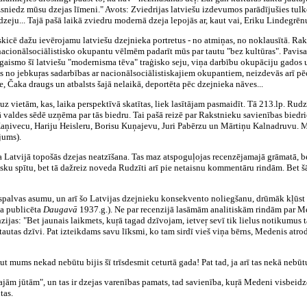
aizsniedz mūsu dzejas līmeni." Avots: Zviedrijas latviešu izdevumos parādījušies tul
zeju... Tajā pašā laikā zviedru modernā dzeja lepojās ar, kaut vai, Eriku Lindegrē
 skicē dažu ievērojamu latviešu dzejnieka portretus - no atmiņas, no noklausītā. Ra
 nacionālsociālistisko okupantu vēlmēm padarīt mūs par tautu "bez kultūras". Pavisa
gaismo šī latviešu "modernisma tēva" traģisko seju, viņa darbību okupāciju gados
ies no jebkuŗas sadarbības ar nacionālsociālistiskajiem okupantiem, neizdevās arī p
e, Čaka draugs un atbalsts šajā nelaikā, deportēta pēc dzejnieka nāves...
uz vietām, kas, laika perspektīvā skatītas, liek lasītājam pasmaidīt. Tā 213.lp. Rudz
 valdes sēdē uzņēma par tās biedru. Tai pašā reizē par Rakstnieku savienības bied
Kaņivecu, Hariju Heisleru, Borisu Kuņajevu, Juri Pabērzu un Mārtiņu Kalnadruvu. M
ājums).
a Latvijā topošās dzejas neatzīšana. Tas maz atspoguļojas recenzējamajā grāmatā, b
tisku spītu, bet tā dažreiz noveda Rudzīti arī pie netaisnu kommentāru rindām. Bet
a spalvas asumu, un arī šo Latvijas dzejnieku konsekvento noliegšanu, drūmāk kļūst a
ja publicēta
Daugavā
1937.g.). Ne par recenzijā lasāmām analitiskām rindām par Me
zijas: "Bet jaunais laikmets, kuŗā tagad dzīvojam, ietveŗ sevī tik lielus notikumus
utas dzīvi. Pat izteikdams savu līksmi, ko tam sirdī vieš viņa bērns, Medenis atrod 
ut mums nekad nebūtu bijis šī trīsdesmit ceturtā gada! Pat tad, ja arī tas nekā nebūt
ajām jūtām", un tas ir dzejas varenības pamats, tad savienība, kuŗā Medeni visbeidzot
tas.