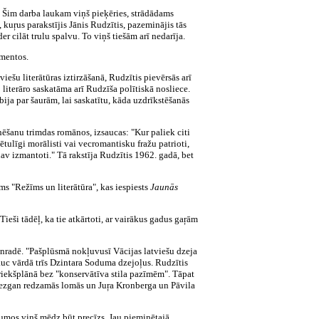
.
Šim darba laukam viņš pieķēries, strādādams
 kuŗus parakstījis Jānis Rudzītis, pazeminājis tās
er cilāt trulu spalvu. To viņš tiešām arī nedarīja.
umentos.
šu literātūras iztirzāšanā, Rudzītis pievērsās arī
 literāro saskatāma arī Rudzīša polītiskā nosliece.
ija par šaurām, lai saskatītu, kāda uzdrīkstēšanās
nēšanu trimdas romānos, izsaucas: "Kur paliek citi
vētulīgi morālisti vai vecromantisku fražu patrioti,
av izmantoti." Tā rakstīja Rudzītis 1962. gadā, bet
ms "Režīms un literātūra", kas iespiests
Jaunās
Tieši tādēļ, ka tie atkārtoti, ar vairākus gadus gaŗām
jaunradē. "Pašplūsmā nokļuvusī Vācijas latviešu dzeja
sauc vārdā trīs Dzintara Soduma dzejoļus. Rudzītis
 priekšplānā bez "konservātīva stila pazīmēm". Tāpat
diezgan redzamās lomās un Juŗa Kronberga un Pāvila
ājumos viņš mēdz būt precīzs. Jau pieminētajā