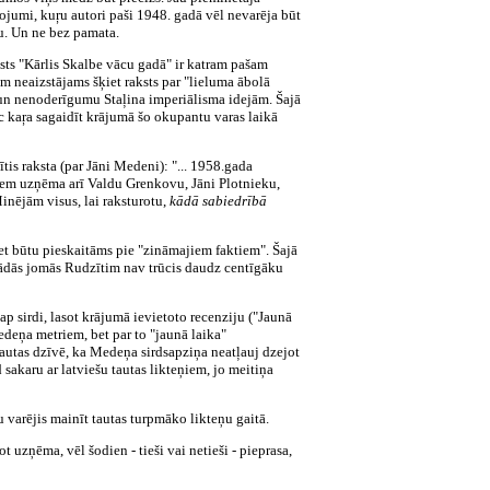
kojumi, kuŗu autori paši 1948. gadā vēl nevarēja būt
nu. Un ne bez pamata.
ksts "Kārlis Skalbe vācu gadā" ir katram pašam
m neaizstājams šķiet raksts par "lieluma ābolā
 un nenoderīgumu Staļina imperiālisma idejām. Šajā
ēc kaŗa sagaidīt krājumā šo okupantu varas laikā
ītis raksta (par Jāni Medeni): "... 1958.gada
riem uzņēma arī Valdu Grenkovu, Jāni Plotnieku,
inējām visus, lai raksturotu,
kādā sabiedrībā
et būtu pieskaitāms pie "zināmajiem faktiem". Šajā
 šādās jomās Rudzītim nav trūcis daudz centīgāku
p sirdi, lasot krājumā ievietoto recenziju ("Jaunā
deņa metriem, bet par to "jaunā laika"
 tautas dzīvē, ka Medeņa sirdsapziņa neatļauj dzejot
sakaru ar latviešu tautas likteņiem, jo meitiņa
u varējis mainīt tautas turpmāko likteņu gaitā.
 uzņēma, vēl šodien - tieši vai netieši - pieprasa,