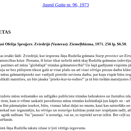
Jaunā Gaita
nr. 96, 1973
ETAS
si Ofelija Sproģere. Zviedrijā (Vasteras): Ziemeļblāzma, 1971. 256 lp. $6.50.
as iesākt šādi: Zviedrijā, kur iespiesta Jāņa Rudzīša grāmata
Starp provinci un Ei
atniecības krize. Protams, šī krize tikai nelielā mērā skaŗ Rudzīša grāmatas izdevēj
es pazīmes arī mūsu "globālajā" trimdas grāmatniecībā? Un šajā gadījumā vispirms jā
ja ne bez pūliņiem tikusi galā ar visai plašo un arī
visai vērtīgo
prozas darbu klāst
 mūsu grāmatrūpnieki nav varējuši pieteikt nevienu darbu, par kuŗa vispār būtu ies
radikāli mainīties, un būs jāsaka "prieks-kur-tu-rodies!" ja tā būs tiešām mainījusies
 izdotu mūsu redzamāko un ražīgāko publicistu trimdas laikrakstos un žurnālos izkai
īt tiem, kam ir vēlme saskatīt pavedienus mūsu trimdas kultūrālajā (un kāpēc ne - arī
u šīm pārmaiņām izsekot, būtu, vismaz labai daļai no mums, kaut kas saistošāks un 
s nekad nav iegaumējis, ka
vērtīgo
un
noturīgo
kultūras jomā nav iespējams radīt, at
grāk radītam. Vai "jaunais" ir noturīgs, vai ne, to iepriekš nevar izlēst. Bet ceļš 
stēšanās.
tā Jāņa Rudzīša rakstu izlase ir ļoti vērtīgs ieguvums.