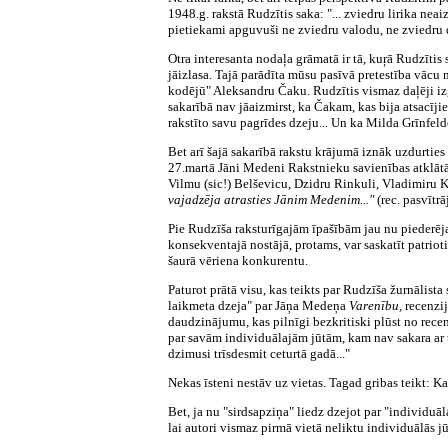
1948.g. rakstā Rudzītis saka: "... zviedru lirika ne
pietiekami apguvuši ne zviedru valodu, ne zviedru d
Otra interesanta nodaļa grāmatā ir tā, kuŗā Rudzītis
jāizlasa. Tajā parādīta mūsu pasīvā pretestība vācu
kodējū" Aleksandru Čaku. Rudzītis vismaz daļēji iz
sakarībā nav jāaizmirst, ka Čakam, kas bija atsacīj
rakstīto savu pagrīdes dzeju... Un ka Milda Grīnfeld
Bet arī šajā sakarībā rakstu krājumā iznāk uzdurties 
27.martā Jāni Medeni Rakstnieku savienības atklātā
Vilmu (sic!) Belševicu, Dzidru Rinkuli, Vladimiru 
vajadzēja atrasties Jānim Medenim..."
(rec. pasvītr
Pie Rudzīša raksturīgajām īpašībām jau nu piederēj
konsekventajā nostājā, protams, var saskatīt patrio
šaurā vēriena konkurentu.
Paturot prātā visu, kas teikts par Rudzīša žurnālist
laikmeta dzeja" par Jāņa Medeņa
Varenību,
recenzi
daudzinājumu, kas pilnīgi bezkritiski plūst no recen
par savām individuālajām jūtām, kam nav sakara ar ta
dzimusi trīsdesmit ceturtā gadā..."
Nekas īsteni nestāv uz vietas. Tagad gribas teikt: Ka
Bet, ja nu "sirdsapziņa" liedz dzejot par "individuāl
lai autori vismaz pirmā vietā neliktu individuālās jū