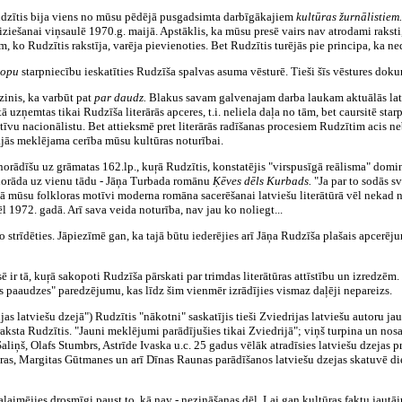
 Rudzītis bija viens no mūsu pēdējā pusgadsimta darbīgākajiem
kultūras žurnālistiem
iziešanai viņsaulē 1970.g. maijā. Apstāklis, ka mūsu presē vairs nav atrodami raksti,
, ko Rudzītis rakstīja, varēja pievienoties. Bet Rudzītis turējās pie principa, ka ned
iropu
starpniecību ieskatīties Rudzīša spalvas asuma vēsturē. Tieši šīs vēstures dok
tzinis, ka varbūt pat
par daudz.
Blakus savam galvenajam darba laukam aktuālās latvie
zņemtas tikai Rudzīša literārās apceres, t.i. neliela daļa no tām, bet caursitē starp
īvu nacionālistu. Bet attieksmē pret literārās radīšanas procesiem Rudzītim acis neb
ajās meklējama cerība mūsu kultūras noturībai.
norādīšu uz grāmatas 162.lp., kuŗā Rudzītis, konstatējis "virspusīgā reālisma" domi
 norāda uz vienu tādu - Jāņa Turbada romānu
Ķēves dēls Kurbads.
"Ja par to sodās s
dā mūsu folkloras motīvi moderna romāna sacerēšanai latviešu literātūrā vēl nekad n
ēl 1972. gadā. Arī sava veida noturība, nav jau ko noliegt...
 strīdēties. Jāpiezīmē gan, ka tajā būtu iederējies arī Jāņa Rudzīša plašais apcerēju
 ir tā, kuŗā sakopoti Rudzīša pārskati par trimdas literātūras attīstību un izredzēm. 
 paaudzes" paredzējumu, kas līdz šim vienmēr izrādījies vismaz daļēji nepareizs.
jas latviešu dzejā") Rudzītis "nākotni" saskatījis tieši Zviedrijas latviešu autoru 
raksta Rudzītis. "Jauni meklējumi parādījušies tikai Zviedrijā"; viņš turpina un no
 Saliņš, Olafs Stumbrs, Astrīde Ivaska u.c. 25 gadus vēlāk atradīsies latviešu dzejas
aras, Margitas Gūtmanes un arī Dīnas Raunas parādīšanos latviešu dzejas skatuvē 
palaimējies drosmīgi paust to, kā nav - nezināšanas dēļ. Lai gan kultūras faktu jaut