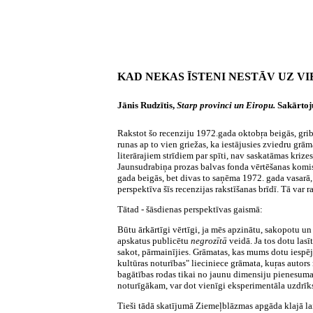
KAD NEKAS ĪSTENI NESTĀV UZ VI
Jānis Rudzītis,
Starp provinci un Eiropu.
Sakārtoju
Rakstot šo recenziju 1972.gada oktobŗa beigās, grib
runas ap to vien griežas, ka iestājusies zviedru grām
literārajiem strīdiem par spīti, nav saskatāmas kriz
Jaunsudrabiņa prozas balvas fonda vērtēšanas komisi
gada beigās, bet divas to saņēma 1972. gada vasarā,
perspektīva šīs recenzijas rakstīšanas brīdī. Tā var 
Tātad - šāsdienas perspektīvas gaismā:
Būtu ārkārtīgi vērtīgi, ja mēs apzinātu, sakopotu un
apskatus publicētu
negrozītā
veidā. Ja tos dotu las
sakot, pārmainījies. Grāmatas, kas mums dotu iespēj
kultūras noturības" lieciniece grāmata, kuŗas autor
bagātības rodas tikai no jaunu dimensiju pienesuma a
noturīgākam, var dot vienīgi eksperimentāla uzdrīk
Tieši tādā skatījumā Ziemeļblāzmas apgāda klajā lais