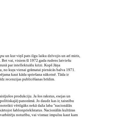
ropu
un kur viņš pats ilgu laiku dzīvojis un arī miris,
u. Bet vai, visiem šī 1972.gada rudens latviešu
runā par intellektuālu krizi. Kopš Jāņa
u, no kuŗa vienai grāmatai pienācās balva 1971.
pējama kaut kāda spriešana nākotnē. Tāda ir
 līdz recenzijas publicēšanas brīdim.
sījušos produkciju. Ja šos rakstus, esejas un
 polītiskajā) panorāmā. Jo daudz kas ir, taisnību
noteikti vērtīgāks nekā daža laba "nacionālās
kārtojot šablonpriekšstatus. Nacionālās kultūras
uz varbūtēju noturību, vai vismaz impulsu kaut kam