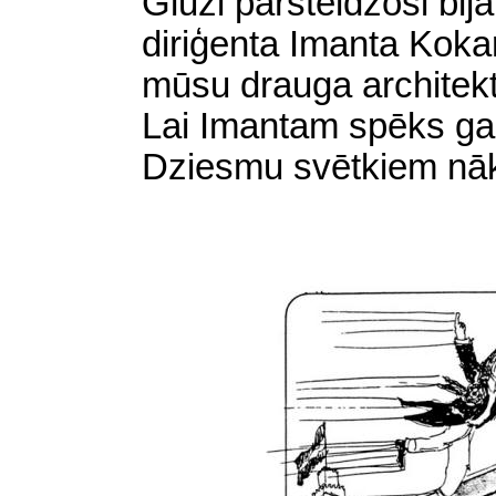
Gluži pārsteidzoši bij
diriģenta Imanta Kokar
mūsu drauga architek
Lai Imantam spēks g
Dziesmu svētkiem nā