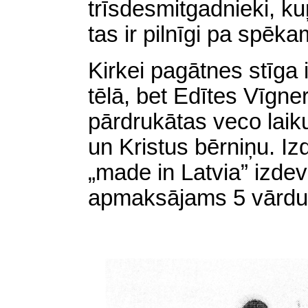
trīsdesmitgadnieki, k
tas ir pilnīgi pa spēkam
Kirkei pagātnes stīga
tēlā, bet Edītes Vīgne
pārdrukātas veco laiku
un Kristus bērniņu. I
„made in Latvia” izde
apmaksājams 5 vārdu 