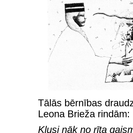
Tālās bērnības draudz
Leona Brieža rindām:
Klusi nāk no rīta gais