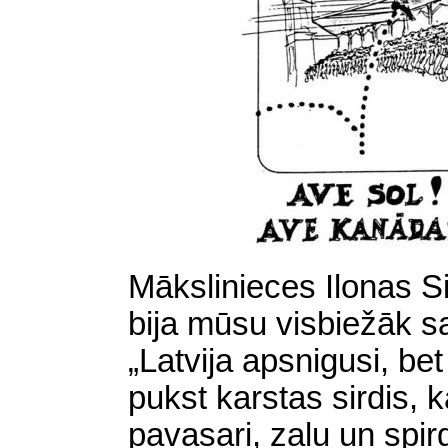
Mākslinieces Ilonas S
bija mūsu visbiežāk sa
„Latvija apsnigusi, b
pukst karstas sirdis, 
pavasari, zaļu un spir