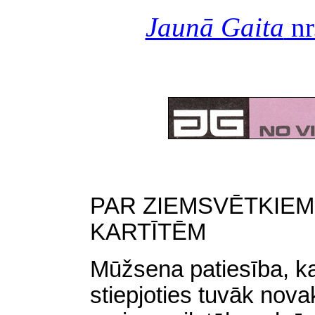
Jaunā Gaita
nr
PAR ZIEMSVĒTKIEM
KARTĪTĒM
Mūžsena patiesība, ka 
stiepjoties tuvāk nov