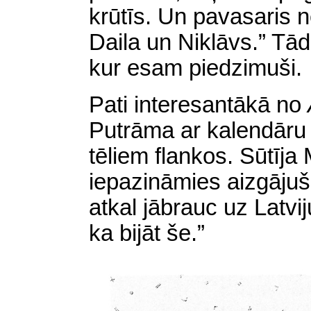
krūtīs. Un pavasaris n
Daila un Niklāvs.” Tā
kur esam piedzimuši.
Pati interesantākā no
Putrāma ar kalendāru 
tēliem flankos. Sūtīja
iepazināmies aizgājuš
atkal jābrauc uz Latvij
ka bijāt še.”