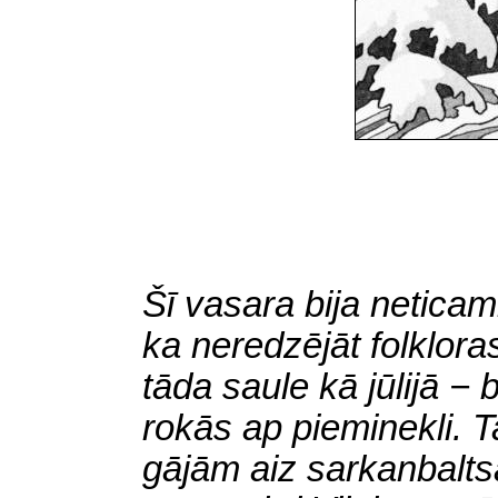
Šī vasara bija neticami
ka neredzējāt folklora
tāda saule kā jūlijā − 
rokās ap pieminekli. Ta
gājām aiz sarkanbalts