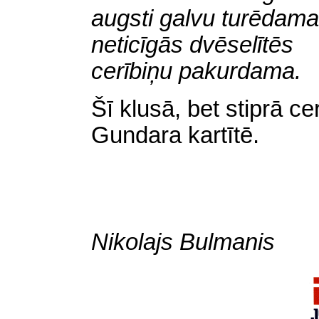
augsti galvu turēdama
neticīgās dvēselītēs
cerībiņu pakurdama.
Šī klusā, bet stiprā ce
Gundara kartītē.
Nikolajs Bulmanis