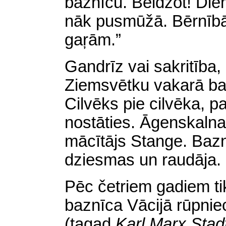
baznīcu. Beidzot! Die
nāk pusmūžā. Bērnībā
gaŗām.”
Gandrīz vai sakritība, 
Ziemsvētku vakarā baz
Cilvēks pie cilvēka, pa
nostāties. Āgenskalna
mācītājs Stange. Baz
dziesmas un raudāja.
Pēc četriem gadiem tik
baznīca Vācijā rūpnie
(tagad
Karl Marx Stad