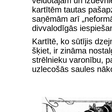
veidotajām un izdevn
kartītēm tautas pašap
saņēmām arī „neformāl
divvalodīgās iespieša
Kartītē, ko sūtījis dze
šķiet, ir zināma nostal
strēlnieku varonību, p
uzlecošās saules nāk