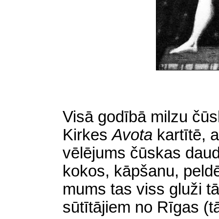
Visā godībā milzu čūs
Kirkes
Avota
kartītē, 
vēlējums čūskas daud
kokos, kāpšanu, peldē
mums tas viss gluži tā
sūtītājiem no Rīgas (tā