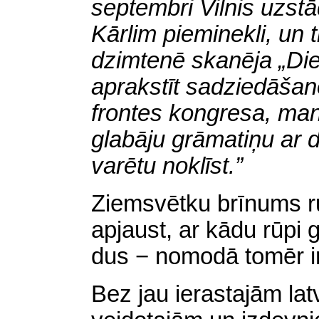
septembri Vilnis uzst
Kārlim pieminekli, un 
dzimtenē skanēja „Diev
aprakstīt sadziedāša
frontes kongresa, ma
glabāju grāmatiņu ar 
varētu noklīst.”
Ziemsvētku brīnums ru
apjaust, ar kādu rūpi g
dus − nomodā tomēr ir
Bez jau ierastajām la