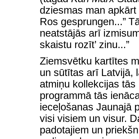
dziesmas man apkārt s
Ros gesprungen...” T
neatstājās arī izmisum
skaistu rozīt’ zinu...”
Ziemsvētku kartītes m
un sūtītas arī Latvijā
atmiņu kollekcijas tās
programmā tās ienāca
ieceļošanas Jaunajā p
visi visiem un visur. 
padotajiem un priekšn