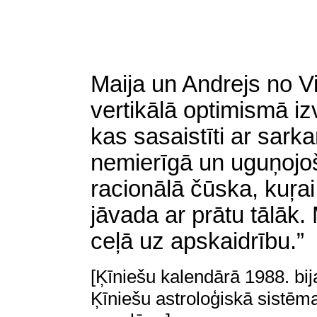
Maija un Andrejs no 
vertikālā optimismā i
kas sasaistīti ar sarka
nemierīgā un uguņojo
racionālā čūska,
kuŗai
jāvada ar prātu tālāk
ceļā uz apskaidrību.”
[Ķīniešu kalendārā 1988. bij
Ķīniešu astroloģiskā sistēma 