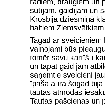
radiem, draugiem un 
sūtījām, gaidījām un 
Krosbija dziesmiņā kl
baltiem Ziemsvētkiem a
Tagad ar sveicieniem 
vainojami būs pieaug
tomēr savu kartīšu kau
un tāpat gaidījām atbi
saņemtie sveicieni jau 
īpaša aura šogad bija
tautas atmodas iesāk
Tautas pašcieņas un 