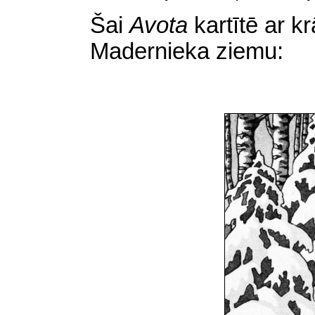
Šai
Avota
kartītē ar kr
Madernieka ziemu: