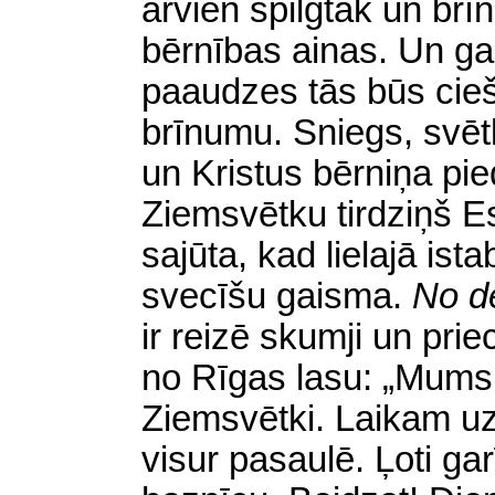
arvien spilgtāk un br
bērnības ainas. Un g
paaudzes tās būs cieš
brīnumu. Sniegs, svēt
un Kristus bērniņa pi
Ziemsvētku tirdziņš 
sajūta, kad lielajā ist
svecīšu gaisma.
No d
ir reizē skumji un pri
no Rīgas lasu: „Mums šo
Ziemsvētki. Laikam uz t
visur pasaulē. Ļoti gar