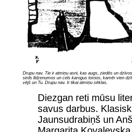
Drupu nav. Tie ir atmiņu asni, kas augs, ziedēs un dzīv
sirds līdzenumos un cels karogus torņos, kamēr vien dz
vējš un Tu. Drupu nav. Ir tikai atmiņu sēklas.
Diezgan reti mūsu liter
savus darbus. Klasisk
Jaunsudrabiņš un Anšla
Margarita Kovaļevska u