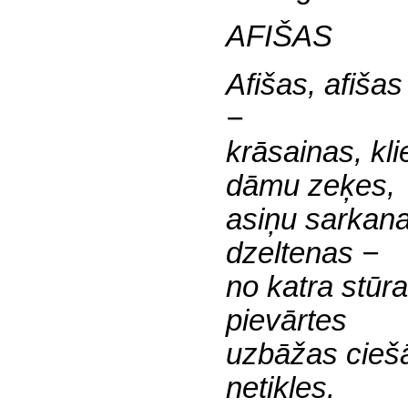
AFIŠAS
Afišas, afišas
−
krāsainas, kl
dāmu zeķes,
asiņu sarkan
dzeltenas −
no katra stūr
pievārtes
uzbāžas cieš
netikles.