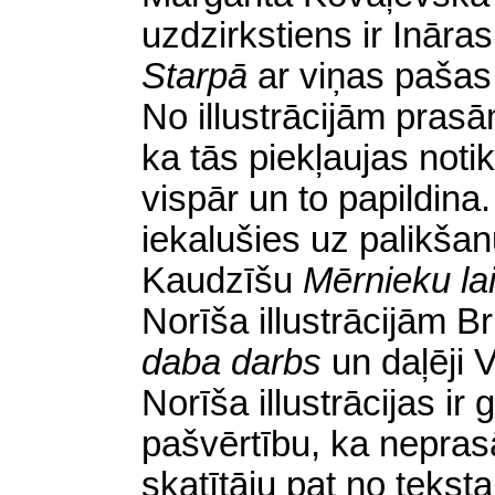
uzdzirkstiens ir Ināra
Starpā
ar viņas paša
No illustrācijām pras
ka tās piekļaujas not
vispār un to papildina.
iekalušies uz palikšan
Kaudzīšu
Mērnieku la
Norīša illustrācijām 
daba darbs
un daļēji 
Norīša illustrācijas ir
pašvērtību, ka neprasā
skatītāju pat no teksta 