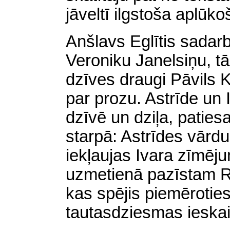
jāveltī ilgstoša aplūk
Anšlavs Eglītis sadarb
Veroniku Janelsiņu, tā
dzīves draugi Pāvils 
par prozu. Astrīde un I
dzīvē un dziļa, paties
starpā: Astrīdes vārdu 
iekļaujas Ivara zīmēj
uzmetienā pazīstam Re
kas spējis piemēroties
tautasdziesmas ieskai