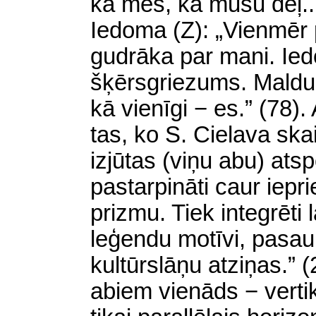
ka mēs, ka mūsu dēļ...
Iedoma (Z): „Vienmēr p
gudrāka par mani. Ie
šķērsgriezums. Maldug
kā vienīgi − es.” (78)
tas, ko S. Cielava ska
izjūtas (viņu abu) atsp
pastarpināti caur iepr
prizmu. Tiek integrēti 
leģendu motīvi, pasau
kultūrslāņu atziņas.”
abiem vienāds − verti