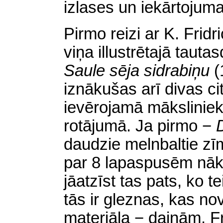
izlases un iekārtojuma
Pirmo reizi ar K. Fri
viņa illustrētajā taut
Saule sēja sidrabiņu
(
iznākušas arī divas c
ievērojamā mākslinie
rotājumā. Ja pirmo −
daudzie melnbaltie zīm
par 8 lapaspusēm
nāk
jāatzīst tas pats, ko t
tās ir gleznas, kas nov
materiāla − dainām. Fr