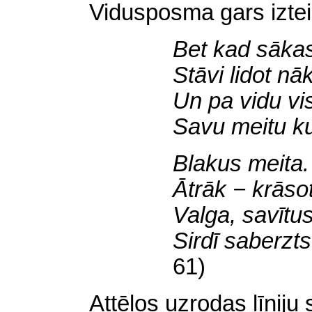
Vidusposma gars izte
Bet
kad sākas
Stāvi lidot nā
Un pa vidu vi
Savu meitu ku
Blakus meita. 
Ātrāk − krāso
Valga, savītus
Sirdī saberzts
61)
Attēlos uzrodas līniju