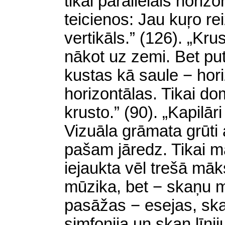
tikai parallēlais horizo
teicienos: Jau kuŗo re
vertikāls.” (126). „Krust
nākot uz zemi. Bet put
kustas kā saule − hori
horizontālas. Tikai do
krusto.” (90). „Kapilār
Vizuāla grāmata grūti
pašam jāredz. Tikai m
iejaukta vēl trešā māk
mūzika, bet − skaņu 
pasāžas − esejas, ska
simfonija un skan līnij