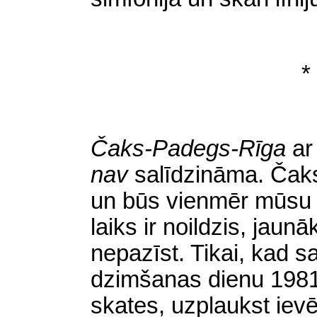
*
Čaks-Padegs-Rīga
ar
nav
salīdzināma. Čaks
un būs vienmēr mūsu 
laiks ir noildzis, jau
nepazīst. Tikai, kad 
dzimšanas dienu 1981
skates, uzplaukst iev