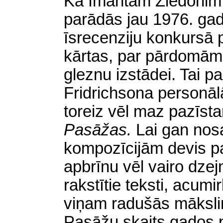
Ka Imantam Ziedonim t
parādās jau 1976. ga
īsrecenziju konkursā 
kārtas, par pārdomām
gleznu izstādei. Tai p
Fridrichsona personālā
toreiz vēl maz pazīst
Pasāžas.
Lai gan no
kompozīcijām devis pa
apbrīnu vēl vairo dze
rakstītie teksti, acumi
viņam radušās mākslin
Pasāžu skaits gados 