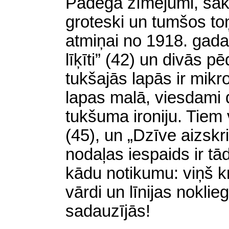
Padega zīmējumi, sākot
groteski un tumšos toņ
atmiņai no 1918. gada
līķīti” (42) un divās pē
tukšajās lapās ir mikr
lapas malā, viesdami
tukšuma ironiju. Tiem v
(45), un „Dzīve aizskrie
nodaļas iespaids ir tā
kādu notikumu: viņš kr
vārdi un līnijas noklie
sadauzījās!