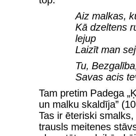
top:
Aiz malkas, k
Kā dzeltens r
lejup
Laizīt man se
Tu, Bezgalība
Savas acis te
Tam pretim Padega „
un malku skaldīja” (101
Tas ir ēteriski smalks, 
trausls meitenes stāv