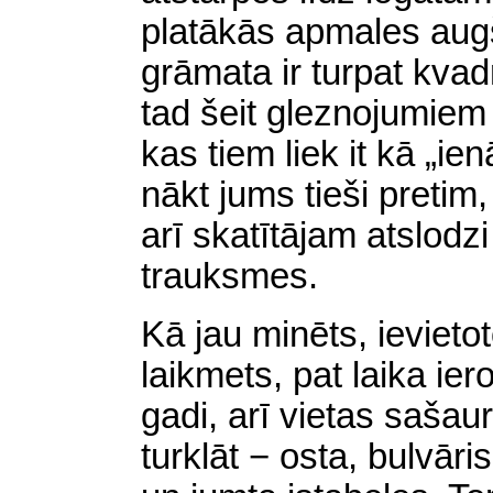
platākās apmales aug
grāmata ir turpat kvad
tad šeit gleznojumiem
kas tiem liek it kā „ie
nākt jums tieši pretim,
arī skatītājam atslodzi
trauksmes.
Kā jau minēts, ievietot
laikmets, pat laika ie
gadi, arī vietas sašau
turklāt − osta, bulvāri