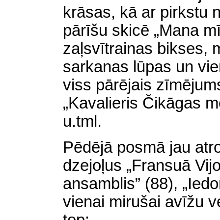
krāsas, kā ar pirkstu 
pārīšu skicē „Mana mīļ
zaļsvītrainas bikses, 
sarkanas lūpas un vien
viss pārējais zīmējum
„Kavalieris Čikāgas mē
u.tml.
Pēdējā posmā jau at
dzejoļus „Fransuā Vij
ansamblis” (88), „Iedo
vienai mirušai avīžu v