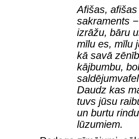
Afišas, afišas
sakraments −
izrāžu, bāru u
mīlu es, mīlu 
kā
savā zēnī
kājbumbu
, b
saldējumvafel
Daudz kas ma
tuvs jūsu rai
un burtu rind
lūzumiem.