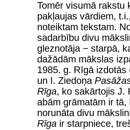
Tomēr visumā rakstu 
pakļaujas vārdiem, t.i.,
noteiktam tekstam. N
sadarbību divu māksli
gleznotāja − starpā, ka
dažādām mākslas izp
1985. g. Rīgā izdotās
un I. Ziedoņa
Pasāža
Rīga
,
ko sakārtojis J.
abām grāmatām ir tā,
norunāta divu mākslin
Rīga
ir starpniece, tr