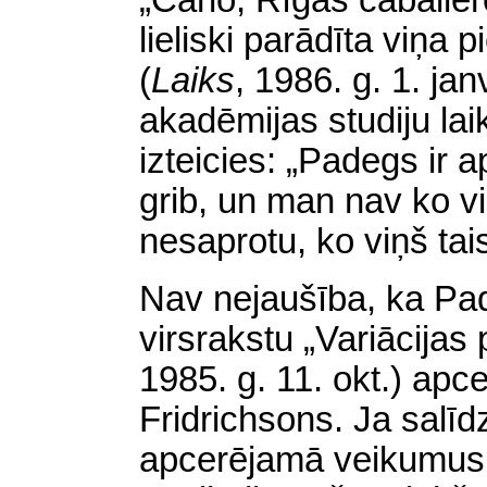
„Carlo, Rīgas caballe
lieliski parādīta viņa
(
Laiks
,
1986. g. 1. ja
akadēmijas studiju laik
izteicies: „Padegs ir a
grib, un man nav ko vi
nesaprotu, ko viņš tai
Nav nejaušība, ka Pad
virsrakstu „Variācija
1985. g. 11. okt.) apc
Fridrichsons. Ja salīd
apcerējamā veikumus