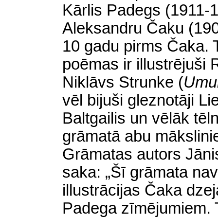
Kārlis Padegs (1911-1
Aleksandru Čaku (190
10 gadu pirms Čaka. 
poēmas ir illustrējuš
Niklāvs Strunke
(
Umu
vēl bijuši gleznotāji L
Baltgailis un vēlāk tē
grāmatā abu mākslinie
Grāmatas autors Jāni
saka: „Šī grāmata na
illustrācijas Čaka dz
Padega zīmējumiem. T