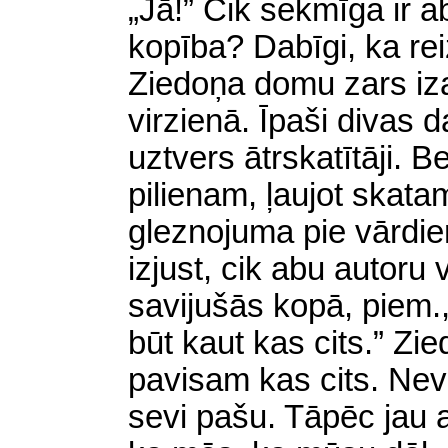
„Jā!” Cik sekmīga ir a
kopība? Dabīgi, ka rei
Ziedoņa domu zars iza
virzienā. Īpaši divas 
uztvers ātrskatītāji. 
pilienam, ļaujot skatam
gleznojuma pie vārdiem
izjust, cik abu autoru v
savijušās kopā, piem.,
būt kaut kas cits.” Zied
pavisam kas cits. Nev
sevi pašu. Tāpēc jau