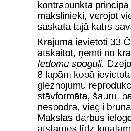
kontrapunkta principa, 
mākslinieki, vērojot v
saskata tajā katrs sav
Krājumā ievietoti 33 Č
atskaitot, ņemti no k
Iedomu spoguļi.
Dzejo
8 lapām kopā ievieto
gleznojumu reprodukci
stāvformāta, šauru, ba
nespodra, viegli brūn
Mākslas darbus ielogoj
atstarpes līdz logatam