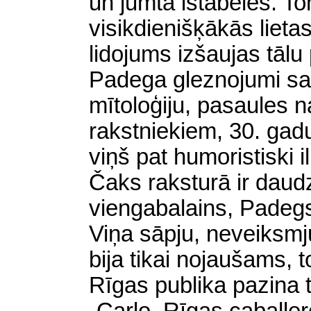
un jumta istabeles. To
visikdienišķākās lieta
lidojums izšaujas tālu
Padega gleznojumi sai
mītoloģiju, pasaules n
rakstniekiem, 30. gad
viņš pat humoristiski i
Čaks raksturā ir daud
viengabalains, Padegs 
Viņa sāpju, neveiksmju
bija tikai nojaušams, t
Rīgas publika pazina t