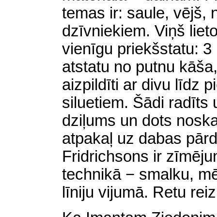
temas ir: saule, vējš,
dzīvniekiem. Viņš lieto 
vienīgu priekšstatu: 3 
atstatu no putnu kāša,
aizpildīti ar divu līdz
siluetiem. Šādi radīts
dziļums un dots nosk
atpakaļ uz dabas pār
Fridrichsons ir zīmēju
technikā − smalku, mē
līniju vijumā. Retu reiz