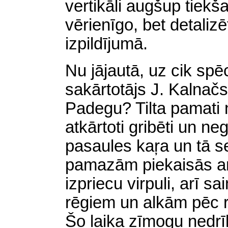
vertikāli augšup tiekš
vērienīgo, bet detaliz
izpildījumā.
Nu jājautā, uz cik spē
sakārtotājs J. Kalnačs 
Padegu? Tilta pamati no
atkārtoti gribēti un ne
pasaules kaŗa un tā 
pamazām piekaisās ar 
izpriecu virpuli, arī s
rēgiem un alkām pēc 
Šo laika zīmogu nedrī