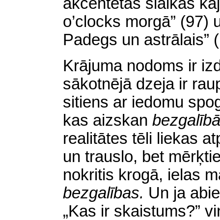
akcentētas slaikās kāja
o’clocks morgā” (97) 
Padegs un astrālais” (
Krājuma nodoms ir izd
sākotnējā dzeja
ir rau
sitiens ar iedomu spo
kas aizskan
bezgalīb
realitātes tēli liekas a
un
trauslo, bet mērķtie
nokritis krogā, ielas 
bezgalības.
Un ja abi
„Kas ir skaistums?” viņ