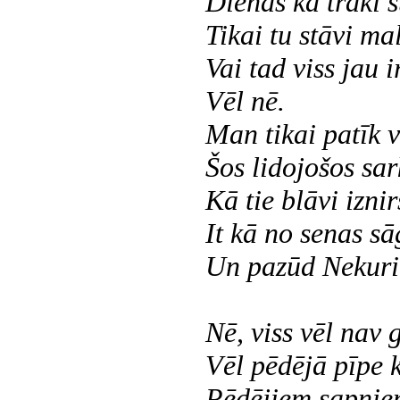
Dienas kā traki s
Tikai tu stāvi ma
Vai tad viss jau i
Vēl nē.
Man tikai patīk v
Šos lidojošos sa
Kā tie blāvi iznir
It kā no senas sā
Un pazūd Nekuri
Nē, viss vēl nav 
Vēl pēdējā pīpe 
Pēdējiem sapņie