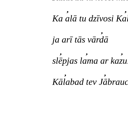
 
Ka alā tu dzīvosi K

ja arī tās vārdā
  
slēpjas lama ar kazu


Kālabad tev Jābrau