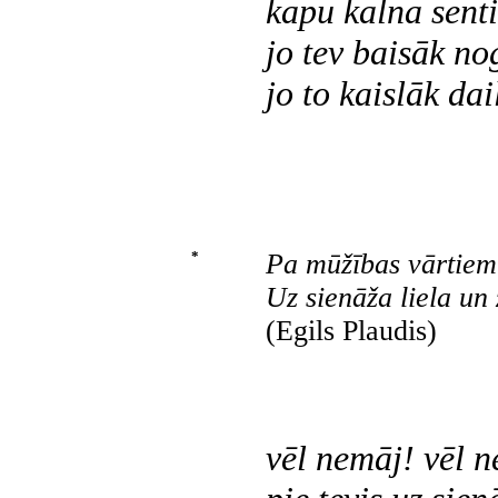
kapu kalna sent
jo tev baisāk no
jo to kaislāk dai
*
Pa mūžības vārtiem
Uz sienāža liela un 
(Egils Plaudis)
vēl nemāj! vēl n