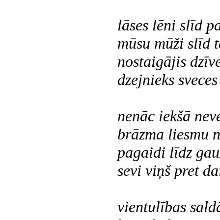
lāses lēni slīd pa
mūsu mūži slīd t
nostaigājis dzīve
dzejnieks sveces
nenāc iekšā neve
brāzma liesmu n
pagaidi līdz ga
sevi viņš pret da
vientulības sal