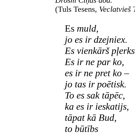
Drosm Cīņās dod.
(Tuls Tesens,
Veclatvieš 
Es
muld,
jo es ir dzejniex.
Es vienkārš pļerks
Es ir ne par ko,
es ir ne pret ko –
jo tas ir poētisk.
To es sak tāpēc,
ka es ir ieskatijs,
tāpat kā Bud,
to būtībs