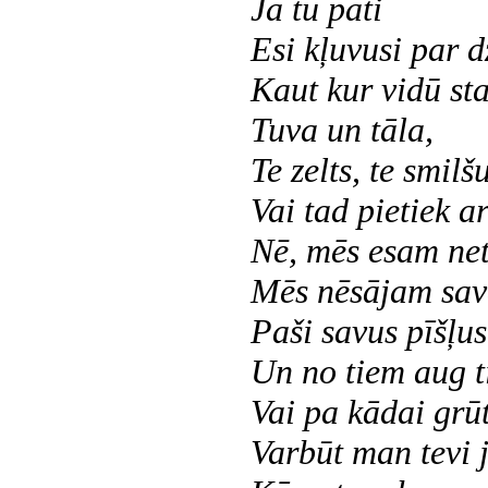
Ja tu pati
Esi kļuvusi par d
Kaut kur vidū sta
Tuva un tāla,
Te zelts, te smil
Vai tad pietiek ar
Nē, mēs esam net
Mēs nēsājam sav
Paši savus pīšļus
Un no tiem aug ti
Vai pa kādai grūts
Varbūt man tevi 