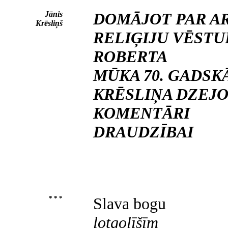
Jānis
DOMĀJOT PAR A
Krēsliņš
RELIĢIJU VĒSTU
ROBERTA
MŪKA 70. GADSKĀRT
KRĒSLIŅA DZEJO
KOMENTĀRI
DRAUDZĪBAI
* * *
Slava bogu
lotgolīšīm