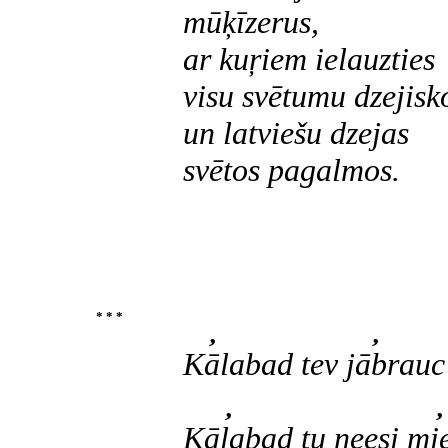
mūķīzerus,
ar kuŗiem ielauzties
visu svētumu dzejisk
un latviešu dzejas
svētos pagalmos.
* * *
  
Kālabad tev jābrau
 
Kālabad tu neesi mi