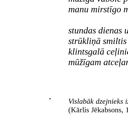
manu mirstīgo 
stundas dienas 
strūkliņā smiltis
klintsgalā ceļin
mūžīgam atceļa
*
Vislabāk dzejnieks i
(Kārlis Jēkabsons, 