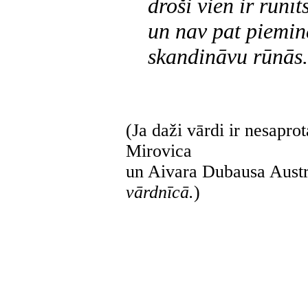
droši vien ir rūnīt
un nav pat piemin
skandināvu rūnās.
(Ja daži vārdi ir nesapro
Mirovica
un Aivara Dubausa Austrā
vārdnīcā.
)