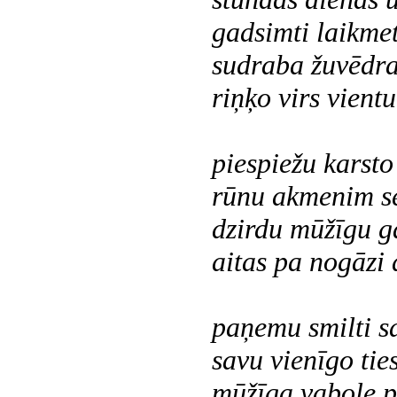
gadsimti laikmet
sudraba žuvēdr
riņķo virs vientu
piespiežu karsto
rūnu akmenim 
dzirdu mūžīgu 
aitas pa nogāzi
paņemu smilti s
savu vienīgo tie
mūžīga vabole p