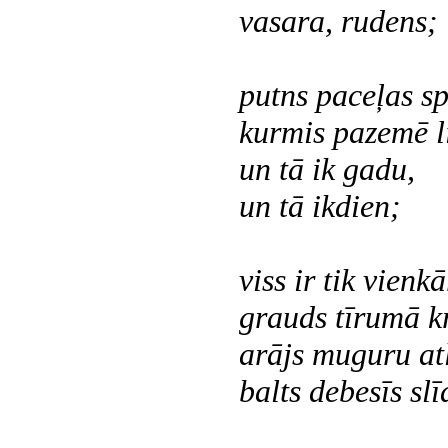
vasara, rudens;
putns paceļas s
kurmis pazemē l
un tā ik gadu,
un tā ikdien;
viss ir tik vienkā
grauds tīrumā kr
arājs muguru atl
balts debesīs slī