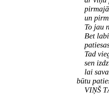
pirmajām
un pirma
To jau ne
Bet labi,
patiesas 
Tad viegl
sen izdzi
lai sava 
būtu patie
VIŅŠ TĀ