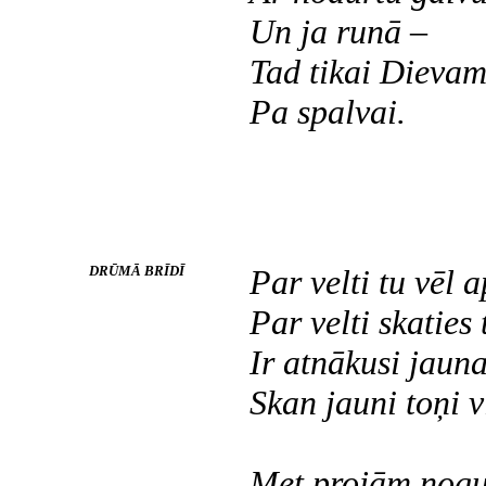
Un ja runā –
Tad tikai Dieva
Pa spalvai.
DRŪMĀ BRĪDĪ
Par velti tu vēl 
Par velti skaties 
Ir atnākusi jaun
Skan jauni toņi v
Met projām nogu