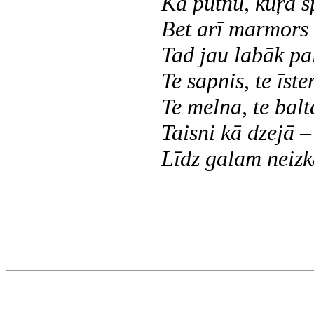
Kā putnu, kuŗa s
Bet arī marmors
Tad jau labāk pal
Te sapnis, te īste
Te melna, te balt
Taisni kā dzejā 
Līdz galam neizk