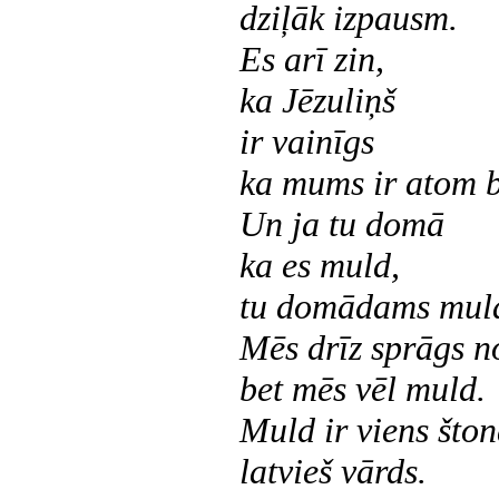
dziļāk izpausm.
Es arī zin,
ka Jēzuliņš
ir vainīgs
ka mums ir atom 
Un ja tu domā
ka es muld,
tu domādams mul
Mēs drīz sprāgs no
bet mēs vēl muld.
Muld ir viens što
latvieš vārds.