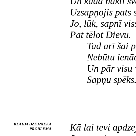
Un kādā naktī s
Uzsapņojis pats 
Jo, lūk, sapnī vis
Pat tēlot Dievu.
Tad arī šai pa
Nebūtu ienāci
Un pār visu v
Sapņu spēks
KLAIDA DZEJNIEKA
Kā lai tevi apdze
PROBLĒMA