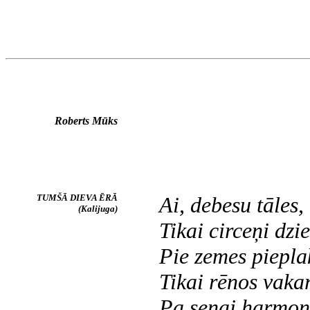
Roberts Mūks
TUMŠĀ DIEVA ĒRĀ
Ai, debesu tāles,
(Kalijuga)
Tikai circeņi dzi
Pie zemes piepla
Tikai rēnos vaka
Pa senai harmoni