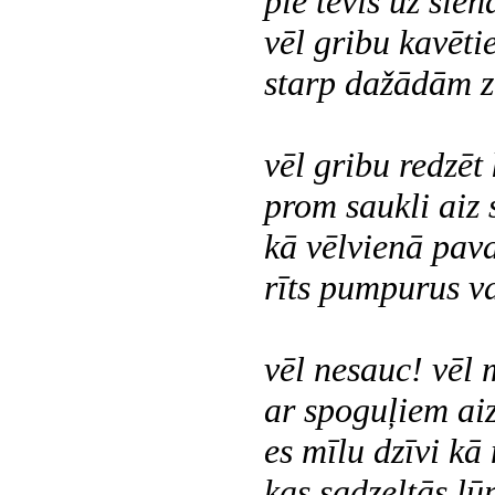
pie tevis uz sien
vēl gribu kavētie
starp dažādām 
vēl gribu redzēt 
prom saukli aiz
kā vēlvienā pav
rīts pumpurus va
vēl nesauc! vēl 
ar spoguļiem aiz
es mīlu dzīvi kā 
kas sadzeltās lū