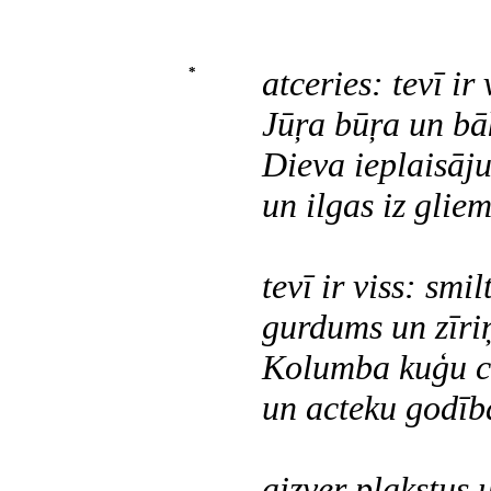
*
atceries: tevī ir 
Jūŗa būŗa un bā
Dieva ieplaisāj
un ilgas iz glie
tevī ir viss: smil
gurdums un zīri
Kolumba kuģu c
un acteku godīb
aizver plakstus 