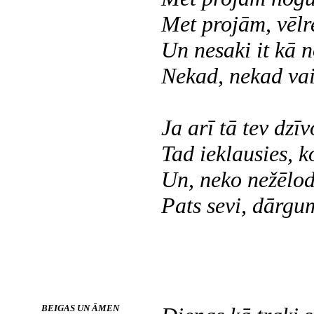
Met projām, vēlr
Un nesaki it kā 
Nekad, nekad vai
Ja arī tā tev dzīv
Tad ieklausies, k
Un, neko nežēlod
Pats sevi, dārgum
BEIGAS UN ĀMEN