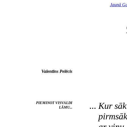
Jaunā Ga
Valentīns Pelēcis
PIEMINOT VISVALDI
...
Kur sāk
LĀMU...
pirmsāku
ar viņu p