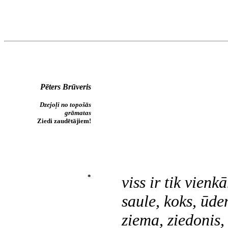
Pēters Brūveris
Dzejoļi no topošās
grāmatas
Ziedi zaudētājiem!
*
viss ir tik vienkā
saule, koks, ūde
ziema, ziedonis,