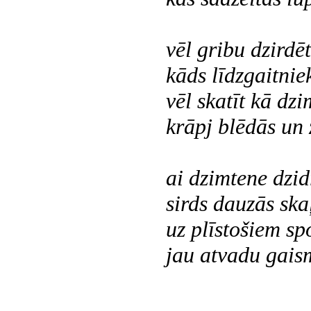
vēl gribu dzirdē
kāds līdzgaitnie
vēl skatīt kā dz
krāpj blēdās un
ai dzimtene dzid
sirds dauzās ska
uz plīstošiem sp
jau atvadu gais