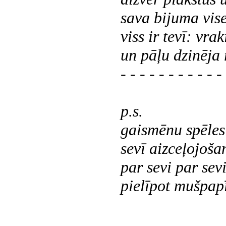
sava bijuma vis
viss ir tevī: vrak
un pāļu dzinēja r
- - - - - - - - - - -
p.s.
gaismēnu spēles 
sevī aizceļojoš
par sevi par sevi
pielīpot mušpap