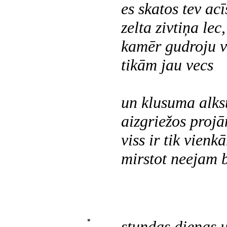
es skatos tev acī
zelta zivtiņa lec,
kamēr gudroju v
tikām jau vecs
un klusuma alks
aizgriežos proj
viss ir tik vienkā
mirstot neejam 
*
stundas dienas 