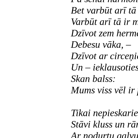
Bet varbūt arī tā 
Varbūt arī tā ir 
Dzīvot zem hermē
Debesu vāka, –
Dzīvot ar circeņ
Un – ieklausotie
Skan balss:
Mums viss vēl ir 
Tikai nepieskari
Stāvi kluss un rā
Ar nodurtu galv