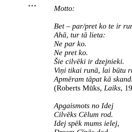
* * *
Motto
:
Bet – par/pret ko te ir r
Ahā, tur tā lieta:
Ne par ko.
Ne pret ko.
Šie cilvēki ir dzejnieki.
Viņi tikai runā, lai būtu 
Apmēram tāpat kā skand
(Roberts Mūks,
Laiks
, 19
Apgaismots no Idej
Cilvēks Cēlum rod.
Idej spēk mums ielej,