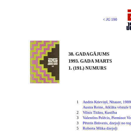
<
JG
190
38. GADAGĀJUMS
1993. GADA MARTS
1. (191.) NUMURS
1
Andris Krieviņš, Nītaure, 1989
Austra Reine, Atklāta vēstul
2
Vilnis Titāns, Kustība
3
Valentīns Pelēcis, Pieminot V
3
Pēteris Brūveris, dzejoļi no t
5
Roberta Mūka dzejoļi