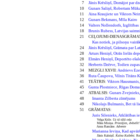
7
Jānis Krēsliņš, Domājot par d
10
Gunars Saliņš, Robertam Mū
11
Aina Kraujiete un Viktors N
12
Gunars Bekmans, Mīla Kairo
14
Valters Nollendorfs, Izglītības
18
Brunis Rubess, Latvijas saimni
21
CEĻOJUMI-DIENASGRĀMAT
Kas notiek, ja pilsoņu vair
24
Jānis Krēsliņš, Grāmata par Lat
28
Arturs Heniņš, Otrās lielās dep
28
Elmārs Heniņš, Deportēto ešalo
32
Herberts Dzērve, Todien zupas 
34
MEZGLI XXVII:
Andrievs Ezer
36
Ruta Čaupova, Vilnis Titāns K
41
TEĀTRIS:
Viktors Hausmanis, 
45
Gunta Plostniece, Rīgas Doma
47
ATBALSIS:
Gunars Zvejnieks, 
48
Imanta Zilberta zīmējums
49
Nikolajs Bulmanis, Bet tā li
51
GRĀMATAS:
Juris Silenieks, Atklātības 
Velga Krile.
Uz tā tālā ceļa
Māra Misiņa.
Priecājies, dvēselīt!
Anna Rancāne.
Advente
Marianna Ieviņa, Kad apvār
Jānis Kalniņš.
Kalna Kaibēni.
Ro