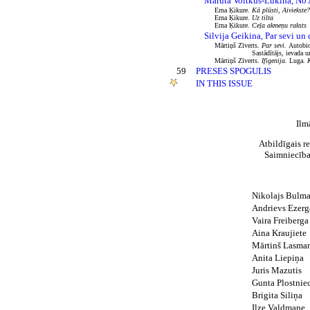
Maruta Voitkus-Lūkina, No 
Erna Ķikure.
Kā plūsti, Aiviekste?
Erna Ķikure.
Uz tilta
Erna Ķikure.
Ceļa akmeņu raksts
Silvija Geikina, Par sevi un 
Mārtiņš Zīverts.
Par sevi.
Autobiog
Sastādītājs, ievada un komen
Mārtiņš Zīverts.
Ifigenija.
Luga.
59
PRESES SPOGULIS
IN THIS ISSUE
Ilm
Atbildīgais r
Saimniecība
Nikolajs Bulma
Andrievs Ezerga
Vaira Freiberga
Aina Kraujiete
Mārtinš Lasman
Anita Liepiņa
Juris Mazutis
Gunta Plostnie
Brigita Siliņa
Ilze Valdmane