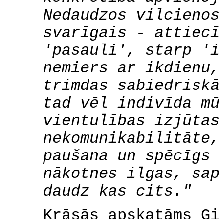
Nedaudzos vilcieno
svarīgais - attiec
'pasauli', starp '
nemiers ar ikdienu
trimdas sabiedrisk
tad vēl indivīda m
vientulības izjūta
nekomunikabilitāte
paušana un spēcīgs
nākotnes ilgas, sa
daudz kas cits."
Krāsās apskatāms Ģ