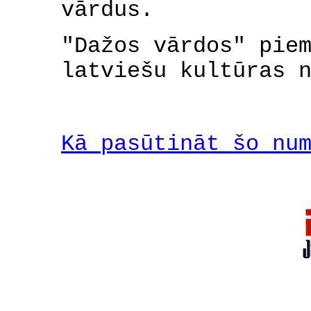
vārdus.
"Dažos vārdos" pie
latviešu kultūras 
Kā pasūtināt šo nu