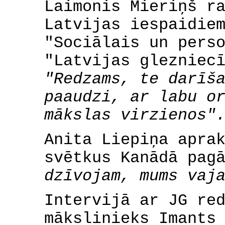
Laimonis Mieriņš r
Latvijas iespaidie
"Sociālais un pers
"Latvijas glezniec
"Redzams, te darīš
paaudzi, ar labu o
mākslas virzienos"
Anita Liepiņa apra
svētkus Kanādā pag
dzīvojam, mums vaj
Intervijā ar JG re
mākslinieks Imants