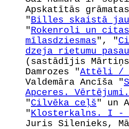
Apskatītās grāmata
"
Billes skaistā ja
"
Rokenroli un cita
mīlasdziesmas
", "
C
dzeja rietumu pasa
(sastādījis Mārtiņ
Damrozes "
Attēli /
Valdemāra Ancīša "
Apceres. Vērtējumi
"
Cilvēka ceļš
" un 
"
Klosterkalns. I -
Juris Silenieks, M