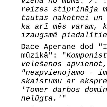
viena no mums. /
. 
reizes stiprināja 
tautas nākotnei un
ka arī mēs varam, 
izaugsmē piedalīti
Dace Aperāne dod "
mūzikā": "
Komponis
vēlēšanos apvienot
"neapvienojamo - i
skaistumu ar ekspr
'Tomēr darbos domi
nelūgta.'
"