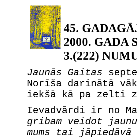
45. GADAG
2000. GADA
3.(222) NUM
Jaunās Gaitas
sept
Norīša darinātā vā
iekšā kā pa zelti 
Ievadvārdi ir no M
gribam veidot jaun
mums tai jāpiedāvā