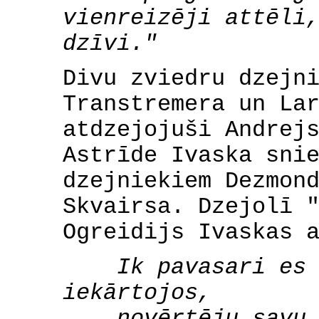
vienreizēji attēli
dzīvi."
Divu zviedru dzejn
Transtremera un La
atdzejojuši Andrej
Astrīde Ivaska sni
dzejniekiem Dezmon
Skvairsa. Dzejolī 
Ogreidijs Ivaskas 
Ik pavasari es a
iekārtojos,