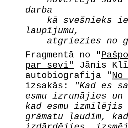
novērtēju savu d
darba
kā svešnieks iebr
laupījumu,
atgriezies no gad
Fragmentā no "
Pašp
par sevi"
Jānis Klī
autobiografijā "
No
izsakās:
"Kad es s
esmu izrunājies un
kad esmu izmīlējis
grāmatu ļaudīm, ka
izdārdējies, izsmē