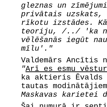
gleznas un zīmējum
privātais uzskats,
rīkotu izstādes. K
teoriju, /../ 'ka 
vēlēšanās iegūt na
mīlu'."
Valdemārs Ancītis 
"
Arī es esmu vēstu
ka aktieris Ēvalds
tautas modinātājie
Maskavas karietei 
Šai numurā ir sept