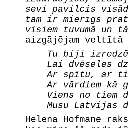
sevi pavilcis visā
tam ir mierīgs prā
visiem tuvumā un t
aizgājējam veltītā
Tu biji izredzē
Lai dvēseles dzi
Ar spītu, ar tic
Ar vārdiem kā gu
Viens no tiem di
Mūsu Latvijas d
Helēna Hofmane rak