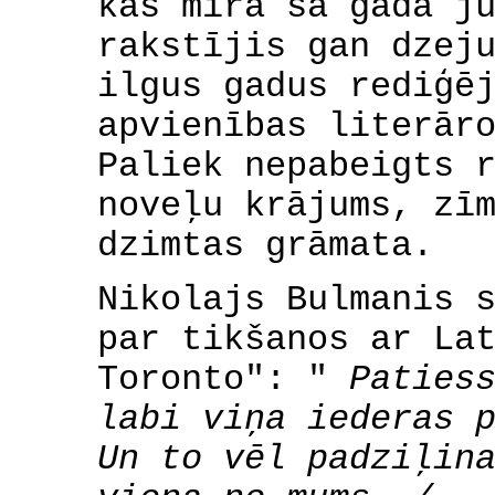
kas mira šā gada j
rakstījis gan dzej
ilgus gadus rediģē
apvienības literār
Paliek nepabeigts 
noveļu krājums, zī
dzimtas grāmata.
Nikolajs Bulmanis 
par tikšanos ar La
Toronto": "
Paties
labi viņa iederas 
Un to vēl padziļin