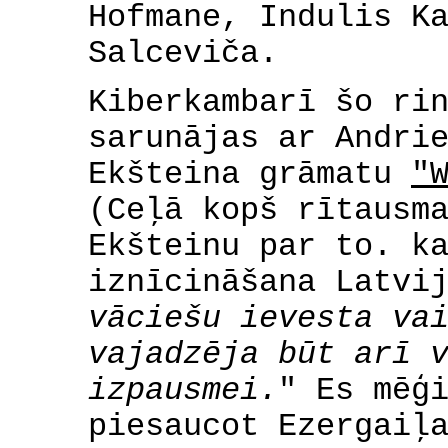
Hofmane, Indulis K
Salceviča.
Kiberkambarī šo ri
sarunājas ar Andri
Ekšteina grāmatu
"
(Ceļā kopš rītausm
Ekšteinu par to. k
iznīcināšana Latvi
vāciešu ievesta va
vajadzēja būt arī 
izpausmei.
" Es mēģ
piesaucot Ezergaiļ