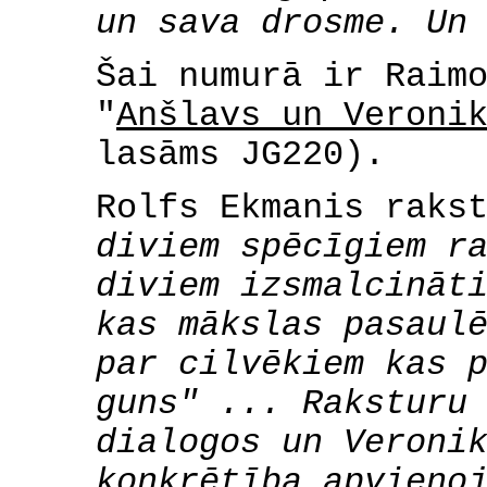
un sava drosme. Un
Šai numurā ir Raim
"
Anšlavs un Veroni
lasāms JG220).
Rolfs Ekmanis raks
diviem spēcīgiem r
diviem izsmalcināt
kas mākslas pasaul
par cilvēkiem kas 
guns" ... Raksturu
dialogos un Veroni
konkrētība apvieno