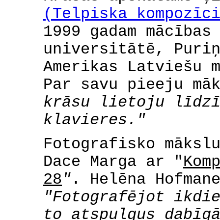
(Telpiska kompozīc
1999 gadam mācības
universitātē, Puri
Amerikas Latviešu 
Par savu pieeju mā
krāsu lietoju līdz
klavieres."
Fotografisko māksl
Dace Marga ar "
Kom
28
"
. Helēna Hofman
"Fotografējot ikdi
to atspulgus dabīg