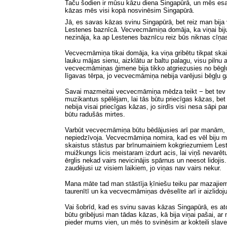
Taču šodien ir mūsu kāzu diena Singapūrā, un mēs esa
kāzas mēs visi kopā nosvinēsim Singapūrā.
Jā, es savas kāzas svinu Singapūrā, bet reiz man bi
Lestenes baznīcā. Vecvecmāmiņa domāja, ka viņai bijuša
nezināja, ka ap Lestenes baznīcu reiz būs niknas cīņas u
Vecvecmāmiņa tikai domāja, ka viņa gribētu tikpat ska
lauku mājas sienu, aizklātu ar baltu palagu, visu piln
vecvecmāmiņas ģimene bija tikko atgriezusies no bēgļu g
līgavas tērpa, jo vecvecmāmiņa nebija varējusi bēgļu 
Savai mazmeitai vecvecmāmiņa mēdza teikt − bet tev ga
muzikantus spēlējam, lai tās būtu priecīgas kāzas, bet
nebija visai priecīgas kāzas, jo sirdīs visi nesa sāpi p
būtu radušās mirtes.
Varbūt vecvecmāmiņa būtu bēdājusies arī par manām,
nepiedzīvoja. Vecvecmāmiņa nomira, kad es vēl biju maz
skaistus stāstus par brīnumainiem kokgriezumiem Les
muižkungs licis meistaram izdurt acis, lai viņš nevarēt
ērglis nekad vairs nevicinājis spārnus un neesot lido
zaudējusi uz visiem laikiem, jo viņas nav vairs nekur.
Mana māte tad man stāstīja ķīniešu teiku par mazajiem 
taurenītī un ka vecvecmāmiņas dvēselīte arī ir aizlidojus
Vai šobrīd, kad es svinu savas kāzas Singapūrā, es a
būtu gribējusi man tādas kāzas, kā bija viņai pašai, a
pieder mums vien, un mēs to svinēsim ar kokteili sla