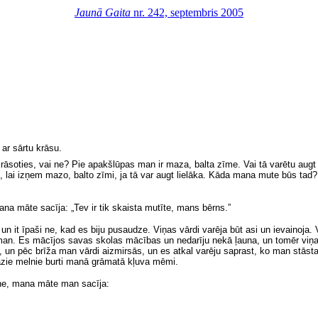
Jaunā Gaita
nr. 242, septembris 2005
ar sārtu krāsu.
rāsoties, vai ne? Pie apakšlūpas man ir maza, balta zīme. Vai tā varētu augt 
 lai izņem mazo, balto zīmi, ja tā var augt lielāka. Kāda mana mute būs tad? V
na māte sacīja: „Tev ir tik skaista mutīte, mans bērns.”
un it īpaši ne, kad es biju pusaudze. Viņas vārdi varēja būt asi un ievainoj
s man. Es mācījos savas skolas mācības un nedarīju nekā ļauna, un tomēr viņ
s, un pēc brīža man vārdi aizmirsās, un es atkal varēju saprast, ko man st
azie melnie burti manā grāmatā kļuva mēmi.
ene, mana māte man sacīja: