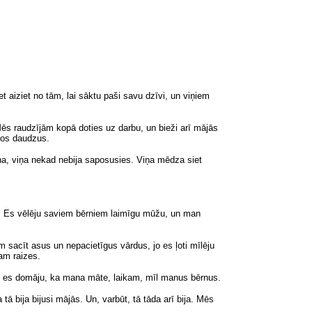
t aiziet no tām, lai sāktu paši savu dzīvi, un viņiem
Mēs raudzījām kopā doties uz darbu, un bieži arī mājās
jos daudzus.
a, viņa nekad nebija saposusies. Viņa mēdza siet
 Es vēlēju saviem bērniem laimīgu mūžu, un man
 sacīt asus un nepacietīgus vārdus, jo es ļoti mīlēju
am raizes.
ad es domāju, ka mana māte
, laikam,
mīl manus bērnus.
 tā bija bijusi mājās. Un
, varbūt,
tā tāda arī bija. Mēs