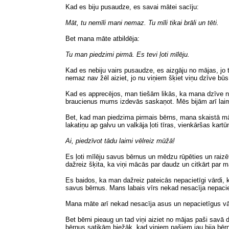
Kad es biju pusaudze, es savai mātei sacīju:
Māt, tu nemīli mani nemaz. Tu mīli tikai brāli un tēti.
Bet mana māte atbildēja:
Tu man piedzimi pirmā. Es tevi ļoti mīlēju.
Kad es nebiju vairs pusaudze, es aizgāju no mājas, jo t
nemaz nav žēl aiziet, jo nu viņiem šķiet viņu dzīve būs 
Kad es apprecējos, man tiešām likās, ka mana dzīve nu 
braucienus mums izdevās saskaņot. Mēs bijām arī laimī
Bet, kad man piedzima pirmais bērns, mana skaistā mā
lakatiņu ap galvu un valkāja ļoti tīras, vienkāršas kartūn
Ai, piedzīvot tādu laimi vēlreiz mūžā!
Es ļoti mīlēju savus bērnus un mēdzu rūpēties un raizē
dažreiz šķita, ka viņi mācās par daudz un citkārt par m
Es baidos, ka man dažreiz pateicās nepacietīgi vārdi, 
savus bērnus. Mans labais vīrs nekad nesacīja nepac
Mana māte arī nekad nesacīja asus un nepacietīgus vār
Bet bērni pieaug un tad viņi aiziet no mājas paši savā 
bērnus satikām biežāk, kad viņiem pašiem jau bija bērn