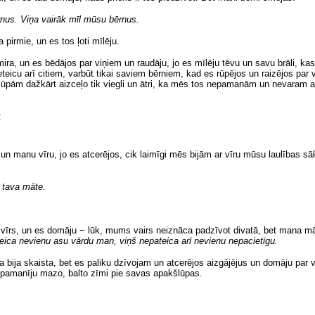
nus. Viņa vairāk mīl mūsu bērnus.
 pirmie, un es tos ļoti mīlēju.
ira, un es bēdājos par viņiem un raudāju, jo es mīlēju tēvu un savu brāli, 
teicu arī citiem, varbūt tikai saviem bērniem, kad es rūpējos un raizējos par 
lūpām dažkārt aizceļo tik viegli un ātri, ka mēs tos nepamanām un nevaram at
:
i un manu vīru, jo es atcerējos, cik laimīgi mēs bijām ar vīru mūsu laulības 
r tava māte.
vīrs, un es domāju − lūk, mums vairs neiznāca padzīvot divatā, bet mana mā
eica nevienu asu vārdu man, viņš nepateica arī nevienu nepacietīgu.
 bija skaista, bet es paliku dzīvojam un atcerējos aizgājējus un domāju par vi
d pamanīju mazo, balto zīmi pie savas apakšlūpas.