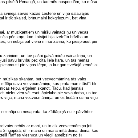
zijas pilsētā Penangā, un tad mēs nospriedām, ka mūsu
ņa svinēja savas kāzas Lestenē
un
viņa salaulājās
ir tik skaisti, brīnumaini kokgriezumi, bet viņa
ņai, ar muzikantiem un miršu vainadziņu un vecās
ja pēc kaŗa, kad Latvijai bija izcīnīta brīvība un
es, un nebija pat viena miršu zariņa, ko piespraust pie
u zariņiem, un tev pašai galvā miršu vainadziņu, un
usi savu brīvību pēc cita liela kaŗa, un tās nemaz
o piespraust pie viņas tērpa, jo kur gan svešajā
zemē lai
ām mūzikas skaņām, bet vecvecmāmiņa tās vairs
i mīlēju savu vecvecmāmiņu, kas prata man stāstīt tik
aznīcas telpu, ērģelēm skanot. Taču, kad ļaunais
ds nieks vien vēl esot jāpielabo pie sava darba, un tad
vairs viņa, mana vecvecmāmiņa, un es tiešām esmu viņu
nezināja un nesaprata, ka zīdtārpiņš nu ir pārvērties
d vairs nebūs ar mani, un to cik vecvecmāmiņa ļoti
a Singapūrā, šī ir mana un mana mīļā diena, diena, kas
teili Raffles viesnīcā un viegli apreibsim no šī