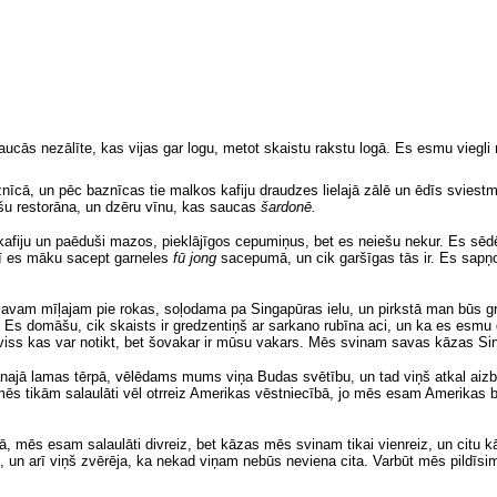
ucās nezālīte, kas vijas gar logu, metot skaistu rakstu logā. Es esmu viegli 
baznīcā, un pēc baznīcas tie malkos kafiju draudzes lielajā zālē un ēdīs svie
šu restorāna, un dzēru vīnu, kas saucas
šardonē.
 kafiju un paēduši mazos, pieklājīgos cepumiņus, bet es neiešu nekur. Es sēd
ī es māku sacept garneles
fū jong
sacepumā, un cik garšīgas tās ir. Es sapņo
avam mīļajam pie rokas, soļodama pa Singapūras ielu, un pirkstā man būs g
Es domāšu, cik skaists ir gredzentiņš ar sarkano rubīna aci, un ka es esmu 
un viss kas var notikt, bet šovakar ir mūsu vakars. Mēs svinam savas kāzas Si
anajā lamas tērpā, vēlēdams mums viņa Budas svētību, un tad viņš atkal aiz
mēs tikām salaulāti vēl otrreiz Amerikas vēstniecībā, jo mēs esam Amerikas b
mēs esam salaulāti divreiz, bet kāzas mēs svinam tikai vienreiz, un citu k
 un arī viņš zvērēja, ka nekad viņam nebūs neviena cita. Varbūt mēs pildīsim