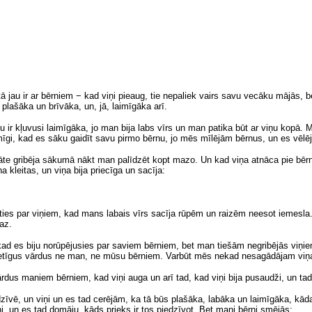
ā jau ir ar bērniem − kad viņi pieaug, tie nepaliek vairs savu vecāku mājās, be
plašāka un brīvāka, un, jā, laimīgāka arī.
ir kļuvusi laimīgāka, jo man bija labs vīrs un man patika būt ar viņu kopā. 
gi, kad es sāku gaidīt savu pirmo bērnu, jo mēs mīlējām bērnus, un es vēlē
te gribēja sākumā nākt man palīdzēt kopt mazo. Un kad viņa atnāca pie bērn
a kleitas, un viņa bija priecīga un sacīja:
ties par viņiem, kad mans labais vīrs sacīja rūpēm
un
raizēm neesot iemesla.
az.
kad es biju norūpējusies par saviem bērniem, bet man tiešām negribējās viņiem
ietīgus vārdus ne man, ne mūsu bērniem. Varbūt mēs nekad nesagādājam viņ
dus maniem bērniem, kad viņi auga un arī tad, kad viņi bija pusaudži, un t
dzīvē, un viņi un es tad cerējām, ka tā būs plašāka, labāka un laimīgāka, kāda
i, un es tad domāju, kāds prieks ir tos piedzīvot. Bet mani bērni smējās: