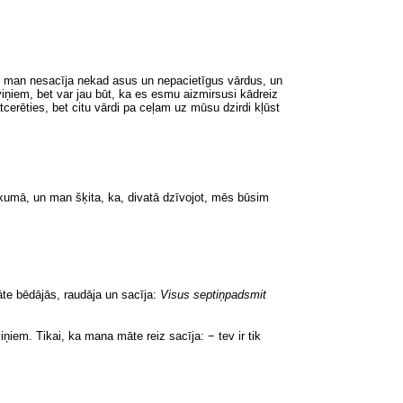
kas man nesacīja nekad asus un nepacietīgus vārdus, un
viņiem, bet var jau būt, ka es esmu aizmirsusi kādreiz
cerēties, bet citu vārdi pa ceļam uz mūsu dzirdi kļūst
sākumā, un man šķita, ka, divatā dzīvojot, mēs būsim
te bēdājās, raudāja un sacīja:
Visus septiņpadsmit
ņiem. Tikai, ka mana māte reiz sacīja: − tev ir tik