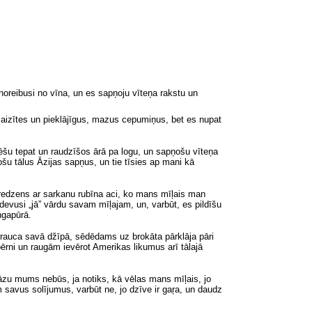
noreibusi no vīna, un es sapņoju vīteņa rakstu un
stmaizītes un pieklājīgus, mazus cepumiņus, bet es nupat
ēšu tepat un raudzīšos ārā pa logu, un sapņošu vīteņa
šu tālus Āzijas sapņus, un tie tīsies ap mani kā
redzens ar sarkanu rubīna aci, ko mans mīļais man
devusi „jā” vārdu savam mīļajam, un
, varbūt,
es pildīšu
ngapūrā.
brauca savā džīpā, sēdēdams uz brokāta pārklāja pāri
ērni un raugām ievērot Amerikas likumus arī tālajā
āzu mums nebūs, ja notiks, kā vēlas mans mīļais, jo
 savus solījumus, varbūt ne, jo dzīve ir gaŗa, un daudz