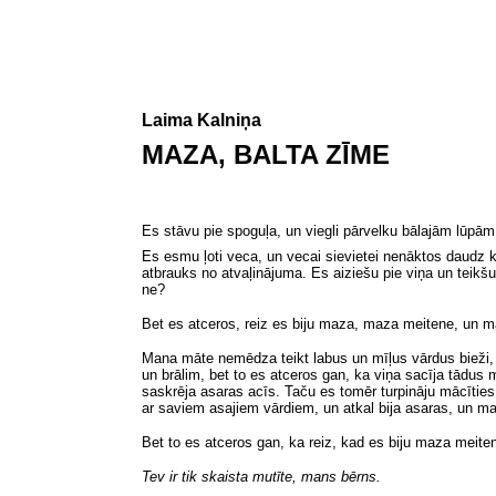
Laima Kalniņa
MAZA, BALTA ZĪME
Es stāvu pie spoguļa, un viegli pārvelku bālajām lūpām 
Es esmu ļoti veca, un vecai sievietei nenāktos daudz k
atbrauks no atvaļinājuma. Es aiziešu pie viņa un teikšu,
ne?
Bet es atceros, reiz es biju maza, maza meitene, un ma
Mana māte nemēdza teikt labus un mīļus vārdus bieži, 
un brālim, bet to es atceros gan, ka viņa sacīja tādu
saskrēja asaras acīs. Taču es tomēr turpināju mācītie
ar saviem asajiem vārdiem, un atkal bija asaras, un m
Bet to es atceros gan, ka reiz, kad es biju maza meit
Tev ir tik skaista mutīte, mans bērns.