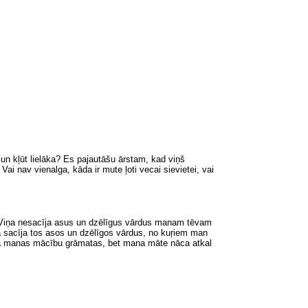
un kļūt lielāka? Es pajautāšu ārstam, kad viņš
ai nav vienalga, kāda ir mute ļoti vecai sievietei, vai
a. Viņa nesacīja asus un dzēlīgus vārdus manam tēvam
a sacīja tos asos un dzēlīgos vārdus, no kuŗiem man
āsta manas mācību grāmatas, bet mana māte nāca atkal