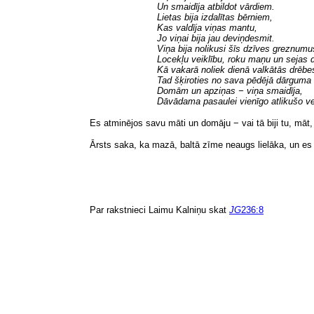
Un smaidīja
atbildot vārdiem
.
Lietas bija izdalītas bērniem,
Kas valdīja viņas mantu,
Jo viņai bija jau deviņdesmit.
Viņa bija nolikusi šīs dzīves greznumu
Locekļu veiklību, roku maņu un sejas 
Kā vakarā noliek dienā valkātās drēbe
Tad šķiroties no sava pēdējā dārguma
Domām un apziņas − viņa smaidīja,
Dāvādama pasaulei
vienīgo atlikušo vel
Es atminējos savu māti un domāju − vai tā biji tu, māt,
Ārsts saka, ka mazā, baltā zīme neaugs lielāka, un es t
Par rakstnieci Laimu Kalniņu skat
JG
236:8