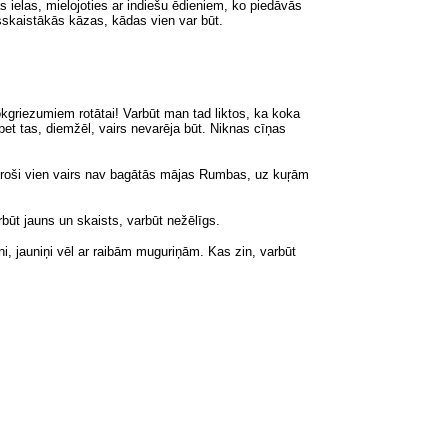
 ielas, mielojoties ar indiešu ēdieniem, ko piedāvās
isskaistākās kāzas, kādas vien var būt.
okgriezumiem rotātai! Varbūt man tad liktos, ka koka
bet tas
, diemžēl,
vairs nevarēja būt. Niknas cīņas
oši vien vairs nav bagātās mājas Rumbas, uz kuŗām
rbūt jauns un skaists, varbūt nežēlīgs.
ni, jauniņi vēl ar raibām muguriņām. Kas zin, varbūt