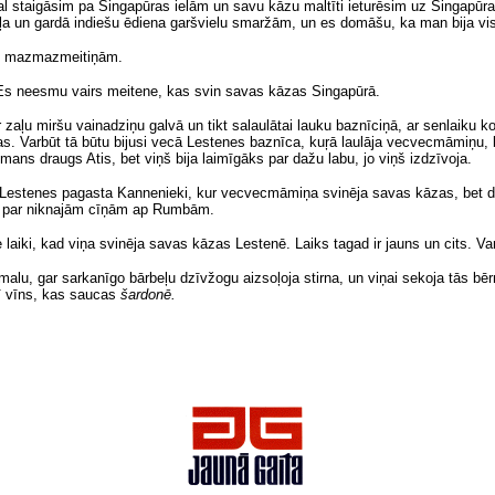
 staigāsim pa Singapūras ielām un savu kāzu maltīti ieturēsim uz Singapūras
kteiļa un gardā indiešu ēdiena garšvielu smaržām, un es domāšu, ka man bija v
ām mazmazmeitiņām.
. Es neesmu vairs meitene, kas svin savas kāzas Singapūrā.
 zaļu miršu vainadziņu galvā un tikt salaulātai lauku baznīciņā, ar senlaiku k
as. Varbūt tā būtu bijusi vecā Lestenes baznīca, kuŗā laulāja vecvecmāmiņu, 
mans draugs Atis, bet viņš bija laimīgāks par dažu labu, jo viņš izdzīvoja.
stenes pagasta Kannenieki, kur vecvecmāmiņa svinēja savas kāzas, bet dr
i par niknajām cīņām ap Rumbām.
e laiki, kad viņa svinēja savas kāzas Lestenē. Laiks tagad ir jauns un cits. Va
 malu, gar sarkanīgo bārbeļu dzīvžogu aizsoļoja stirna, un viņai sekoja tās bēr
arī vīns, kas saucas
šardonē.