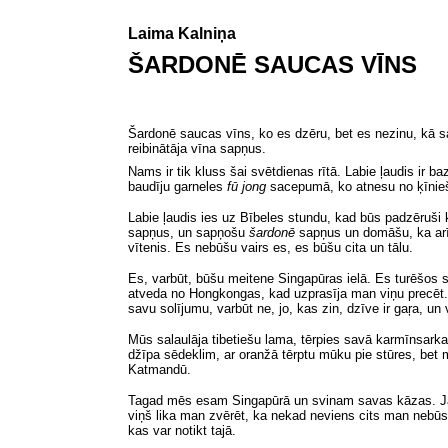
Laima Kalniņa
ŠARDONĒ SAUCAS VĪNS
Šardonē saucas vīns, ko es dzēru, bet es nezinu, kā sa
reibinātāja vīna sapņus.
Nams ir tik kluss šai svētdienas rītā. Labie ļaudis ir 
baudīju garneles
fū jong
sacepumā, ko atnesu no ķīnie
Labie ļaudis ies uz Bībeles stundu, kad būs padzēruši
sapņus, un sapņošu
šardonē
sapņus un domāšu, ka ar
vītenis. Es nebūšu vairs es, es būšu cita un tālu.
Es
, varbūt,
būšu meitene Singapūras ielā. Es turēšos s
atveda no Hongkongas, kad uzprasīja man viņu precēt. 
savu solījumu, varbūt ne, jo, kas zin, dzīve ir gaŗa, 
Mūs salaulāja tibetiešu lama, tērpies savā karmīnsark
džīpa sēdeklim, ar oranžā tērptu mūku pie stūres, bet 
Katmandū.
Tagad mēs esam Singapūrā un svinam savas kāzas. Jā, 
viņš lika man zvērēt, ka nekad neviens cits man nebūs,
kas var notikt tajā.