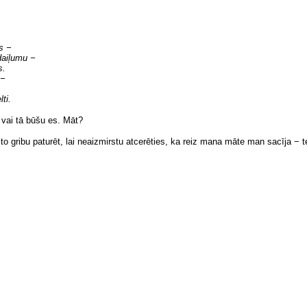
s −
daiļumu −
s.
 −
ti.
 vai tā būšu es. Māt?
o gribu paturēt, lai neaizmirstu atcerēties, ka reiz mana māte man sacīja − t