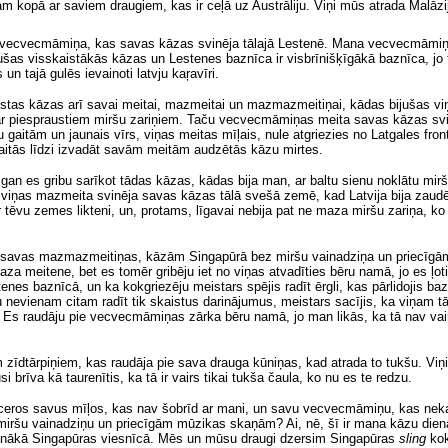
m kopā ar saviem draugiem, kas ir ceļā uz Austrāliju. Viņi mūs atrada Malā
ja vecvecmāmiņa, kas savas kāzas svinēja tālajā Lestenē. Mana vecvecmāmi
s visskaistākās kāzas un Lestenes baznīca ir visbrīnišķīgākā baznīca, jo tai 
n tajā gulēs ievainoti latvju kaŗavīri.
istas kāzas arī savai meitai, mazmeitai un mazmazmeitiņai, kādas bijušas vi
u ar piespraustiem miršu zariņiem. Taču vecvecmāmiņas meita savas kāzas svinē
aitām un jaunais vīrs, viņas meitas mīļais, nule atgriezies no Latgales front
gaitās līdzi izvadāt savām meitām audzētās kāzu mirtes.
n es gribu sarīkot tādas kāzas, kādas bija man, ar baltu sienu noklātu mirš
 viņas mazmeita svinēja savas kāzas tālā svešā zemē, kad Latvija bija zaudēj
ar tēvu zemes likteni, un, protams, līgavai nebija pat ne maza miršu zariņa, k
 savas mazmazmeitiņas, kāzām Singapūrā bez miršu vainadziņa un priecīg
a meitene, bet es tomēr gribēju iet no viņas atvadīties bēru namā, jo es ļot
tenes baznīcā,
un
ka kokgriezēju meistars spējis radīt ērgli, kas pārlidojis b
u nevienam citam radīt tik skaistus darinājumus, meistars sacījis, ka viņam tā
jis. Es raudāju pie vecvecmāmiņas zārka bēru namā, jo man likās, ka tā nav 
zīdtārpiņiem, kas raudāja pie sava drauga kūniņas, kad atrada to tukšu. Viņi 
i brīva kā taurenītis, ka tā ir vairs tikai tukša čaula, ko nu es te redzu.
tceros savus mīļos, kas nav šobrīd ar mani, un savu vecvecmāmiņu, kas neka
r miršu vainadziņu un priecīgām mūzikas skaņām? Ai, nē, šī ir mana kāzu dien
venākā Singapūras viesnīcā. Mēs un mūsu draugi dzersim Singapūras
sling
kok