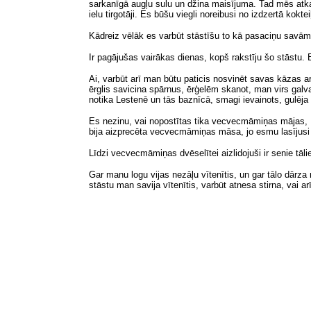
sarkanīgā augļu sulu un džina maisījuma. Tad mēs atkal
ielu tirgotāji. Es būšu viegli noreibusi no izdzertā ko
Kādreiz vēlāk es varbūt stāstīšu to kā pasaciņu sav
Ir pagājušas vairākas dienas, kopš rakstīju šo stāstu
Ai, varbūt arī man būtu paticis nosvinēt savas kāzas ar
ērglis savicina spārnus, ērģelēm skanot, man virs galv
notika Lestenē un tās baznīcā, smagi ievainots, gulēja 
Es nezinu, vai
nopostītas tika
vecvecmāmiņas mājas, Le
bija aizprecēta vecvecmāmiņas māsa, jo esmu lasījus
Līdzi vecvecmāmiņas dvēselītei aizlidojuši ir senie tāli
Gar manu logu vijas nezāļu vītenītis, un gar tālo dārza
stāstu man savija vītenītis, varbūt atnesa stirna, vai 