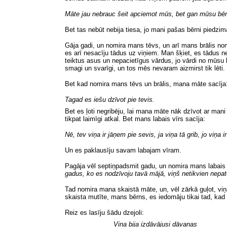
Māte jau nebrauc šeit apciemot mūs, bet gan mūsu bēr
Bet tas nebūt nebija tiesa, jo mani pašas bērni piedzima
Gāja gadi, un nomira mans tēvs, un arī mans brālis nom
es arī nesacīju tādus uz viņiem. Man šķiet, es tādus ne
teiktus asus un nepacietīgus vārdus, jo vārdi no mūsu 
smagi un svarīgi, un tos mēs nevaram aizmirst tik lēti.
Bet
kad nomira mans tēvs un brālis, mana māte sacīja
Tagad es iešu dzīvot pie tevis.
Bet es ļoti negribēju, lai mana māte nāk dzīvot ar man
tikpat laimīgi atkal. Bet mans labais vīrs sacīja:
Nē, tev viņa ir jāņem pie sevis, ja viņa tā grib, jo viņa i
Un es paklausīju savam labajam vīram.
Pagāja vēl septiņpadsmit gadu, un nomira mans labais 
gadus, ko es nodzīvoju tavā mājā, viņš netikvien nepat
Tad nomira mana skaistā māte, un, vēl zārkā guļot, viņa
skaista mutīte, mans bērns, es iedomāju tikai tad, ka
Reiz es lasīju šādu dzejoli:
Viņa bija izdāvājusi dāvanas