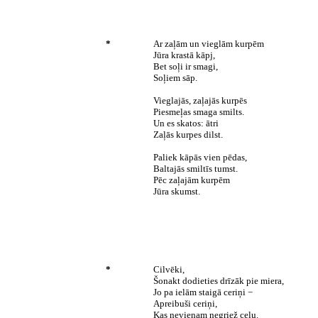
*
Ar zaļām un vieglām kurpēm
Jūra krastā kāpj,
Bet soļi ir smagi,
Soļiem sāp.
Vieglajās, zaļajās kurpēs
Piesmeļas smaga smilts.
Un es skatos: ātri
Zaļās kurpes dilst.
Paliek kāpās vien pēdas,
Baltajās smiltīs tumst.
Pēc zaļajām kurpēm
Jūra skumst.
*
Cilvēki,
Šonakt dodieties drīzāk pie miera,
Jo pa ielām staigā ceriņi −
Apreibuši ceriņi,
Kas nevienam negriež ceļu.