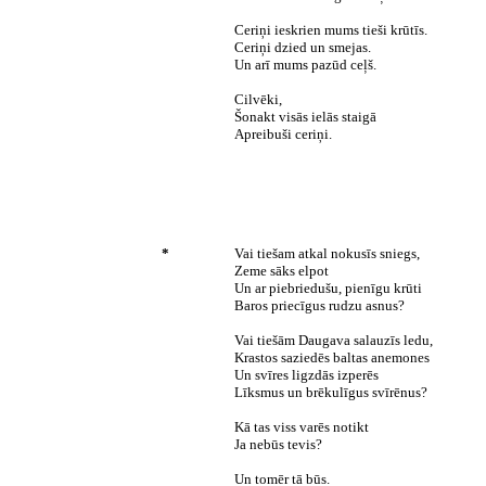
Ceriņi ieskrien mums tieši krūtīs.
Ceriņi dzied un smejas.
Un arī mums pazūd ceļš.
Cilvēki,
Šonakt visās ielās staigā
Apreibuši ceriņi.
*
Vai tiešam atkal nokusīs sniegs,
Zeme sāks elpot
Un ar piebriedušu, pienīgu krūti
Baros priecīgus rudzu asnus?
Vai tiešām Daugava salauzīs ledu,
Krastos saziedēs baltas anemones
Un svīres ligzdās izperēs
Līksmus un brēkulīgus svīrēnus?
Kā tas viss varēs notikt
Ja nebūs tevis?
Un tomēr tā būs.