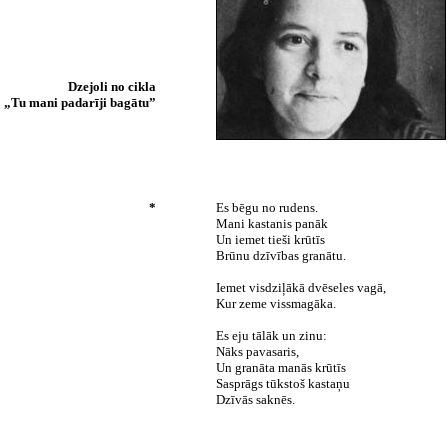
Dzejoli no cikla
„Tu mani padarīji bagātu”
*
Es bēgu no rudens.
Mani kastanis panāk
Un iemet tieši krūtīs
Brūnu dzīvības granātu.
Iemet visdziļākā dvēseles vagā,
Kur zeme vissmagāka.
Es eju tālāk un zinu:
Nāks pavasaris,
Un granāta manās krūtīs
Sasprāgs tūkstoš kastaņu
Dzīvās saknēs.