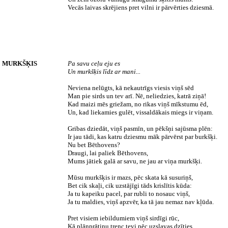
Vecās laivas skrējiens pret vilni ir pārvērties dziesmā.
MURKŠĶIS
Pa savu ceļu eju es
Un murkšķis līdz ar mani...
Neviena nelūgts, kā nekautrīgs viesis viņš sēd
Man pie sirds un tev arī. Nē, neliedzies, katrā ziņā!
Kad maizi mēs griežam, no rikas viņš mīkstumu ēd,
Un, kad liekamies gulēt, vissaldākais miegs ir viņam.
Gribas dziedāt, viņš pasmīn, un pēkšņi sajūsma plēn:
Ir jau tādi, kas katru dziesmu māk pārvērst par burkšķi.
Nu bet Bēthovens?
Draugi, lai paliek Bēthovens,
Mums jātiek galā ar savu, ne jau ar viņa murkšķi.
Mūsu murkšķis ir mazs, pēc skata kā susuriņš,
Bet cik skaļi, cik uzstājīgi tāds krislītis kūda:
Ja tu kapeiku pacel, par rubli to nosauc viņš,
Ja tu maldies, viņš apzvēr, ka tā jau nemaz nav kļūda.
Pret visiem iebildumiem viņš sirdīgi rūc,
Kā plānprātiņu trenc tevi pēc uzslavas dzīties,