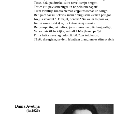
Tiesa, daži pa druskai sīku neveiksmju dragāti,
Toties citi pavisam žirgti un nopelniem bagāti!
Tikai vientuļa niedra ziemas vējpūtās liecas un salīgo,
Bet, ja es sākšu liekties, mani draugi sanāks man palīgos.
Ko jūs smaidāt? Domājat, nenāks? Nu kā lai to pasaka, −
Katrai rozei ir ērkšķis, un katrai zivij ir asaka...
Bet, starp citu, lai paliek, jo te mums nav jāizlemj galīgi,
Vai es pats tikšu kājās, vai talkā būs jāsauc palīgi.
Pirms laika nevajag izdomāt bēdīgus teicienus,
Tāpēc draugiem, saviem labajiem draugiem es sūtu sveici
Daina Avotiņa
(dz.1926)