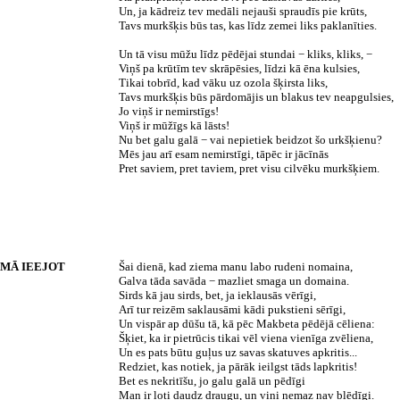
Un, ja kādreiz tev medāli nejauši spraudīs pie krūts,
Tavs murkšķis būs tas, kas līdz zemei liks paklanīties.
Un tā visu mūžu līdz pēdējai stundai − kliks, kliks, −
Viņš pa krūtīm tev skrāpēsies, līdzi kā ēna kulsies,
Tikai tobrīd, kad vāku uz ozola šķirsta liks,
Tavs murkšķis būs pārdomājis un blakus tev neapgulsies,
Jo viņš ir nemirstīgs!
Viņš ir mūžīgs kā lāsts!
Nu bet galu galā − vai nepietiek beidzot šo urkšķienu?
Mēs jau arī esam nemirstīgi, tāpēc ir jācīnās
Pret saviem, pret taviem, pret visu cilvēku murkšķiem.
EMĀ IEEJOT
Šai dienā, kad ziema manu labo rudeni nomaina,
Galva tāda savāda − mazliet smaga un domaina.
Sirds kā jau sirds, bet, ja ieklausās vērīgi,
Arī tur reizēm saklausāmi kādi pukstieni sērīgi,
Un vispār ap dūšu tā, kā pēc Makbeta pēdējā cēliena:
Šķiet, ka ir pietrūcis tikai vēl viena vienīga zvēliena,
Un es pats būtu guļus uz savas skatuves apkritis...
Redziet, kas notiek, ja pārāk ieilgst tāds lapkritis!
Bet es nekritīšu, jo galu galā un pēdīgi
Man ir ļoti daudz draugu, un viņi nemaz nav blēdīgi.