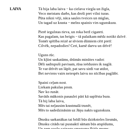
LAIVA
Tā bija laba laiva − ka cielava viegla un žigla,
Veco meistaru darbs, kas droši pret vilni turas.
Pūta nikni vēji, nāca saules tveices un miglas,
Un tagad uz krasta − melns spainis virs ugunskura.
Pierē iegulstas rieva, un roka berž cigareti.
Kas pagalam, tas beigts − tā palaikam mēdz notikt dzīvē.
Tomēr spītība reizē ar sīviem dūmiem cērt pretī:
Cilvēk, nepadodies! Ceri, karsē darvu un drīvē!
Uguns rūc.
Un kļūst saskatāms, drūmās minūtes vadot:
Dēli sadrupuši pavisam, rūsa ieēdusies ik naglā.
Te var drīvēt un lāpīt, pat savu sirdi var atdot,
Bet neviens vairs neiespēs laivu no nīcības paglābt.
Spaini ceļam nost.
Liekam pakulas prom.
Nav ko runāt.
Savāds mākonis pasaulei pāri kā saplēsta bura.
Tā bij laba laiva,
Mēs tai neļausim krastmalā trunēt,
Mēs to sadedzināsim uz Jāņu nakts ugunskura.
Drusku sarkanākas tai brīdī būs dzirksteles liesmās,
Drusku citāds tai pusnaktī sārtam būs atspīdums,
Un zem ozolu vainagu smaguma šķitīs mums: