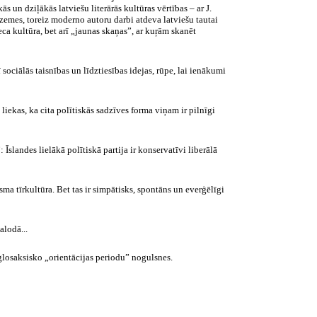
 un dziļākās latviešu literārās kultūras vērtības – ar J.
vzemes, toreiz moderno autoru darbi atdeva latviešu tautai
ca kultūra, bet arī „jaunas skaņas”, ar kuŗām skanēt
 sociālās taisnības un līdztiesības idejas, rūpe, lai ienākumi
liekas, ka cita polītiskās sadzīves forma viņam ir pilnīgi
Īslandes lielākā polītiskā partija ir konservatīvi liberālā
isma tīrkultūra. Bet tas ir simpātisks, spontāns un everģēlīgi
alodā...
losaksisko „orientācijas periodu” nogulsnes.