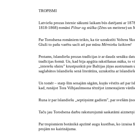
TROPISMI
Latviešu prozas īstenie sākumi laikam būs datējami ar 187
1818-1868) romāni
Piltur og stúlka
(Zēns un meitene) un
M
Par Torodsena romāniem teikts, ka tie uzrakstīti Voltera Sk
Gluži to pašu varētu sacīt arī par mūsu
Mērnieku laikiem!
Protams, īslandiešu prozas tradīcijas ir ar daudz senāku da
tradīcijas formā. Un, kad bija apgūta rakstīšanas māka, to
„interešu sfairu” krustpunktā pie Baltijas jūŗas austrumam u
saglabātos īslandiešu senā literātūra, uzrakstīta ar īsland
Un tomēr – starp šīm senajām sāgām, kuŗās vēstīts arī par ī
kad, runājot Tora Vilhjaulmsona tērzējot izmestajiem vārdie
Runa ir par īslandiešu „septiņsimt gadiem”, par svešām (
Taču jau Torodsena darbu raksturojumā saskatāmi aizmetņi
Par tropismiem botānikā apzīmē augu kustības, ko izraisa
f
projām no kairinājuma.