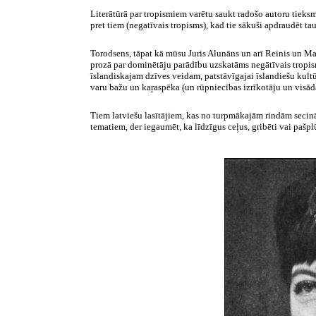
Literātūrā par tropismiem varētu saukt radošo autoru tieksm
pret tiem (negatīvais tropisms), kad tie sākuši apdraudēt t
Torodsens, tāpat kā mūsu Juris Alunāns un arī Reinis un Matī
prozā par dominētāju parādību uzskatāms negātīvais tropism
īslandiskajam dzīves veidam, patstāvīgajai īslandiešu kultū
varu bažu un kaŗaspēka (un rūpniecības izrīkotāju un visāda
Tiem latviešu lasītājiem, kas no turpmākajām rindām secinās,
tematiem, der iegaumēt, ka līdzīgus ceļus, gribēti vai pašpl