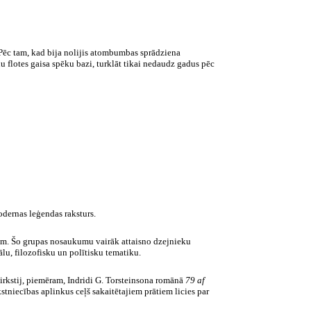
 Pēc tam, kad bija nolijis atombumbas sprādziena
u flotes gaisa spēku bazi, turklāt tikai nedaudz gadus pēc
odernas leģendas raksturs.
atiem. Šo grupas nosaukumu vairāk attaisno dzejnieku
lu, filozofisku un polītisku tematiku.
zirkstij, piemēram, Indridi G. Torsteinsona romānā
79 af
stniecības aplinkus ceļš sakaitētajiem prātiem licies par