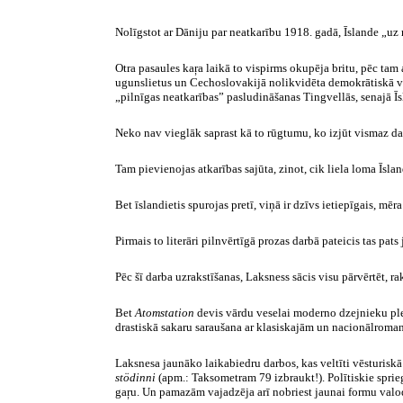
Nolīgstot ar Dāniju par neatkarību 1918. gadā, Īslande „uz 
Otra pasaules kaŗa laikā to vispirms okupēja britu, pēc t
ugunslietus un Cechoslovakijā nolikvidēta demokrātiskā vals
„pilnīgas neatkarības” pasludināšanas Tingvellās, senajā Ī
Neko nav vieglāk saprast kā to rūgtumu, ko izjūt vismaz daļ
Tam pievienojas atkarības sajūta, zinot, cik liela loma Īsla
Bet īslandietis spurojas pretī, viņā ir dzīvs ietiepīgais, mē
Pirmais to literāri pilnvērtīgā prozas darbā pateicis tas pa
Pēc šī darba uzrakstīšanas, Laksness sācis visu pārvērtēt,
Bet
Atomstation
devis vārdu veselai moderno dzejnieku pl
drastiskā sakaru saraušana ar klasiskajām un nacionālromant
Laksnesa jaunāko laikabiedru darbos, kas veltīti vēsturisk
stödinni
(apm.: Taksometram 79 izbraukt!). Polītiskie sprie
gaŗu. Un pamazām vajadzēja arī nobriest jaunai formu valoda