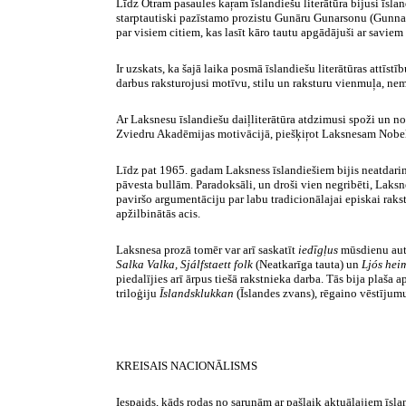
Līdz Otram pasaules kaŗam īslandiešu literātūra bijusi īsla
starptautiski pazīstamo prozistu Gunāru Gunarsonu (Gunnar 
par visiem citiem, kas lasīt kāro tautu apgādājuši ar saviem
Ir uzskats, ka šajā laika posmā īslandiešu literātūras attīst
darbus raksturojusi motīvu, stilu un raksturu vienmuļa, ne
Ar Laksnesu īslandiešu daiļliterātūra atdzimusi spoži un no
Zviedru Akadēmijas motivācijā, piešķiŗot
Laksnesam Nobel
Līdz pat 1965. gadam Laksness īslandiešiem bijis neatdarin
pāvesta bullām. Paradoksāli, un droši vien negribēti, Laksne
paviršo argumentāciju par labu tradicionālajai episkai rakst
apžilbinātās acis.
Laksnesa prozā tomēr var arī saskatīt
iedīgļus
mūsdienu auto
Salka Valka, Sjálfstaett folk
(Neatkarīga tauta) un
Ljós hei
piedalījies arī ārpus tiešā rakstnieka darba. Tās bija plaša
triloģiju
Īslandsklukkan
(Īslandes zvans), rēgaino vēstīju
KREISAIS NACIONĀLISMS
Iespaids, kāds rodas no sarunām ar pašlaik aktuālajiem īsl