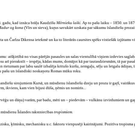
8. gadu, kad iznāca brāļu Kaudzīšu
Mērnieku laiki.
Ap to pašu laiku – 1850. un 187
adur og kona
(Vīrs un sieva), kuŗus savukārt uzskata par sākumu īslandiešu proza
ota un Čarlza Dikensa ietekmē un ka to literārās caursites spēks vistiešāk izjūtams
tumu: atšķirtībā no visas pārējās pasaules un salas vientulībā viņiem izdevies sagla
 visu arī pierakstīt – iespēja, kādas mums, domājot kā par tautasdziesmām, tā par p
n rietumam par labu saulē izbalēja kritušo kuršu, zemgaļu, sēļu un letgalu ādiņas, ī
iešu pašu un īslandiski noskaņotu Romas mūku roku.
slandiešu sirojumiem Kursā, un mūsdienu īslandiešu dzeju un prozu ir gaŗš, vairākus
m, ikviens, kam vien bijusi dūša, ņēmis un nomiris...
norvēģu un dāņu) varām, par badu, mēri un – piedevām – vulkānu izvirdumiem un g
 mūsdienu Īslandes rakstniecības
tropismiem.
izisku, ķīmisku, mechanisku u.c. faktoru vienpusēji kairinājumi. Pozitīva tropisma