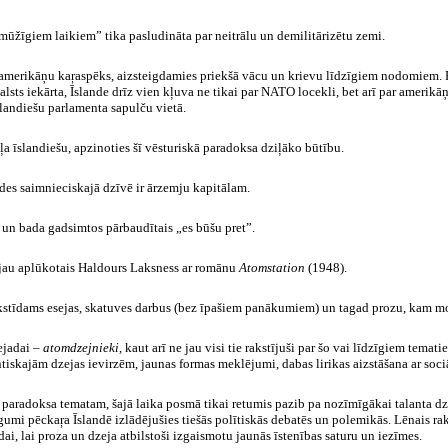
mūžīgiem laikiem” tika pasludināta par neitrālu un demilitārizētu zemi.
am amerikāņu kaŗaspēks, aizsteigdamies priekšā vācu un krievu līdzīgiem nodomiem.
ts iekārta, Īslande drīz vien kļuva ne tikai par NATO locekli, bet arī par amerikāņ
slandiešu parlamenta sapulču vietā.
a īslandiešu, apzinoties šī vēsturiskā paradoksa dziļāko būtību.
ndes saimnieciskajā dzīvē ir ārzemju kapitālam.
ra un bada gadsimtos pārbaudītais „es būšu pret”.
ts jau aplūkotais Haldours Laksness ar romānu
Atomstation
(1948).
 rakstīdams esejas, skatuves darbus (bez īpašiem panākumiem) un tagad prozu, kam m
ejadai –
atomdzejnieki,
kaut arī ne jau visi tie rakstījuši par šo vai līdzīgiem tem
iskajām dzejas ievirzēm, jaunas formas meklējumi, dabas lirikas aizstāšana ar sociā
ā paradoksa tematam, šajā laika posmā tikai retumis pazib pa nozīmīgākai talanta d
gumi pēckaŗa Īslandē izlādējušies tiešās polītiskās debatēs un polemikās. Lēnais rak
i, lai proza un dzeja atbilstoši izgaismotu jaunās īstenības saturu un iezīmes.