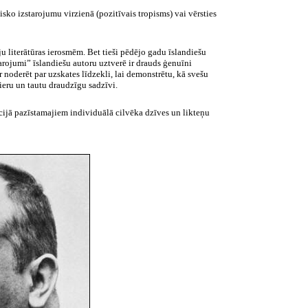
sko izstarojumu virzienā (pozitīvais tropisms) vai vērsties
ju literātūras ierosmēm. Bet tieši pēdējo gadu īslandiešu
rojumi” īslandiešu autoru uztverē ir drauds ģenuīni
 noderēt par uzskates līdzekli, lai demonstrētu, kā svešu
ieru un tautu draudzīgu sadzīvi.
dīcijā pazīstamajiem individuālā cilvēka dzīves un likteņu