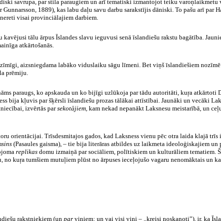
ndiski savrupa, par stila paraugiem un arī tematiski izmantojot teiku varoņlaikmetu
Gunnarsson, 1889), kas labu daļu savu darbu sarakstījis dāniski. To pašu arī par H
 nereti visai provinciālajiem darbiem.
ību kavējusi tālu ārpus Īslandes slavu ieguvusi senā īslandiešu rakstu bagātība. Jauni
mainīga atkārtošanās.
zīmīgi, aizsniegdama labāko viduslaiku sāgu līmeni. Bet viņš īslandiešiem nozīmē arī
a prēmiju.
āms paraugs, ko apskauda un ko bijīgi uzlūkoja par tādu autoritāti, kuŗa atkārtoti 
ss bija kļuvis par šķērsli īslandiešu prozas tālākai attīstībai. Jaunāki un vecāki La
niecībai, izvērtās par
sekotājiem,
kam nekad nepanākt Laksnesu meistarībā, un ceļus
ru orientācijai. Trīsdesmitajos gados, kad Laksness vienu pēc otra laida klajā trīs
msins
(Pasaules gaisma), – tie bija literāras atbildes uz laikmeta ideoloģiskajiem u
 apjoma
replikas
domu izmaiņā par sociāliem, polītiskiem un kulturāliem tematiem. Š
mu, no kuŗa tumšiem mutuļiem plūst no ārpuses ieceļojušo vagaru nenomāktais un kaŗ
andiešu rakstniekiem (un
par
viņiem; un vai visi viņi – „kreisi noskaņoti”), ir, ka Ī