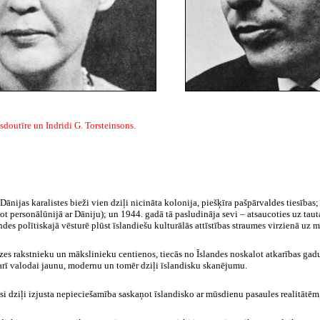
doutīre un Indridi G. Torsteinsons.
Dānijas karalistes bieži vien dziļi nicināta kolonija, piešķīra pašpārvaldes tiesības
ot personālūnijā ar Dāniju); un 1944. gadā tā pasludināja sevi – atsaucoties uz tau
ndes polītiskajā vēsturē plūst īslandiešu kulturālās attīstības straumes virzienā uz
es rakstnieku un mākslinieku centienos, tiecās no Īslandes noskalot atkarības gad
arī valodai jaunu, modernu un tomēr dziļi īslandisku skanējumu.
ījusi dziļi izjusta nepieciešamība saskaņot īslandisko ar mūsdienu pasaules realitāt