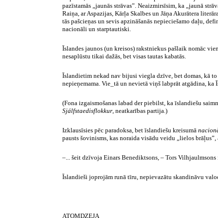
pazīstamās „jaunās strāvas”. Neaizmirsīsim, ka „jaunā strāv
Raiņa, ar Aspazijas, Kārļa Skalbes un Jāņa Akurātera literā
tās pašcieņas un sevis apzināšanās nepieciešamo daļu, defin
nacionāli un starptautiski.
Īslandes jaunos (un kreisos) rakstniekus pašlaik nomāc vie
nesaplūstu tikai dažās, bet visas tautas kabatās.
Īslandietim nekad nav bijusi viegla dzīve, bet domas, kā to 
nepieņemama. Vie_tā un nevietā viņš labprāt atgādina, ka Īs
(Fona izgaismošanas labad der piebilst, ka īslandiešu saimnie
Sjálfstaedisflokkur
,
neatkarības partija.)
Izklausīsies pēc paradoksa, bet īslandiešu kreisumā
nacion
pausts šovinisms, kas noraida visādu veidu „lielos brāļus”
–... šeit dzīvoja Einars Benediktsons, – Tors Vilhjaulmsons
Īslandieši joprojām runā tīru, nepievazātu skandināvu val
ATOMDZEJA