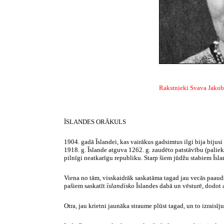
R
akstnieki Svava Jakobs
ĪSLANDES ORĀKULS
1904. gadā Īslandei, kas vairākus gadsimtus ilgi bija bijusi 
1918. g. Īslande atguva 1262. g. zaudēto patstāvību (paliek
pilnīgi neatkarīgu republiku. Starp šiem jūdžu stabiem Īsla
Viena no tām, visskaidrāk saskatāma tagad jau vecās paaudz
pašiem saskatīt
īslandisko
Īslandes dabā un vēsturē, dodot 
Otra, jau krietni jaunāka straume plūst tagad, un to izrais