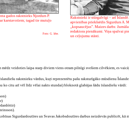
enta gados rakstnieks Njordurs P.
Rakstnieki ir stūrgalvīgi – arī Īsland
gar karstavotiem; tagad tie mutuļo
apvienības priekšsēdis Sigurdurs A.
„kopsaucējus”. Maizes darbs: žurnāl
redaktora pienākumi. Viņa spalvai pie
Foto: G. Irbe.
un ceļojumu stāsti.
m mēdz veidoties laipa starp diviem viens otram pilnīgi svešiem cilvēkiem, es vai
u īslandiešu rakstnieku vārdus, kuŗi reprezentētu pašu raksturīgāko mūsdienu Īslande
 ko citu arī vēl līdz vēlai nakts stundai) bloknotā glabājas šādu īslandiešu vārdi:
son)
r)
dardóttir)
teinsson).
akobīnas Sigurdardoutīres un Svavas Jakobsdoutīres darbus neizdevās publicēt, kā m