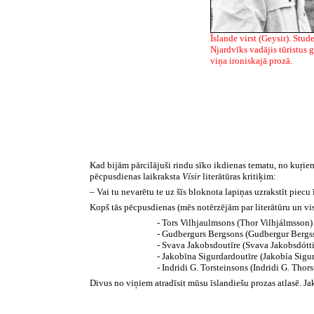
Īslande virst (Geysir). Stud
Njardvīks vadājis tūristus 
viņa ironiskajā prozā.
Kad bijām pārcilājuši rindu sīko ikdienas tematu, no kuŗie
pēcpusdienas laikraksta
Vísir
literātūras kritiķim:
– Vai tu nevarētu te uz šīs bloknota lapiņas uzrakstīt piec
Kopš tās pēcpusdienas (mēs notērzējām par literātūru un visu
- Tors Vilhjaulmsons (Thor Vilhjálmsson)
- Gudbergurs Bergsons (Gudbergur Bergs
- Svava Jakobsdoutīre (Svava Jakobsdótti
- Jakobīna Sigurdardoutīre (Jakobía Sigur
- Indridi G. Torsteinsons (Indridi G. Thors
Divus no viņiem atradīsit mūsu īslandiešu prozas atlasē. J