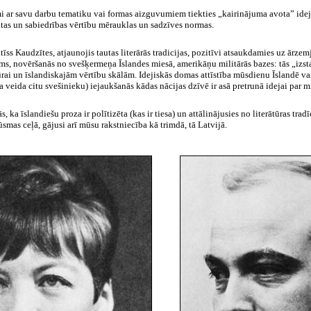
i ar savu darbu tematiku vai formas aizguvumiem tiekties „kairinājuma avota” ideji
autas un sabiedrības vērtību mērauklas un sadzīves normas.
ss Kaudzītes, atjaunojis tautas literārās tradicijas, pozitīvi atsaukdamies uz ārzem
s, novēršanās no svešķermeņa Īslandes miesā, amerikāņu militārās bazes: tās „izsta
rai un īslandiskajām vērtību skālām. Idejiskās domas attīstība mūsdienu Īslandē var
 veida citu svešinieku) iejaukšanās kādas nācijas dzīvē ir asā pretrunā idejai par m
 ka īslandiešu proza ir polītizēta (kas ir tiesa) un attālinājusies no literātūras tra
ūsmas ceļā, gājusi arī mūsu rakstniecība kā trimdā, tā Latvijā.