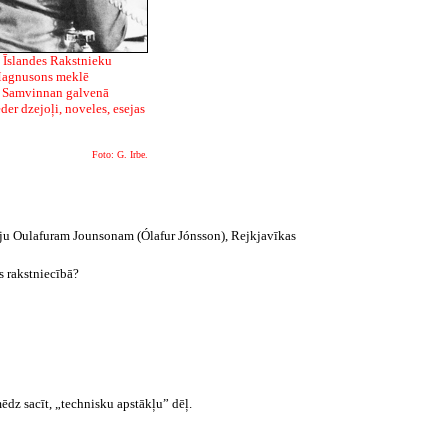
ē. Īslandes Rakstnieku
 Magnusons meklē
a Samvinnan galvenā
der dzejoļi, noveles, esejas
Foto: G. Irbe.
cāju Oulafuram Jounsonam (Ólafur Jónsson), Rejkjavīkas
s rakstniecībā?
ēdz sacīt, „technisku apstākļu” dēļ.