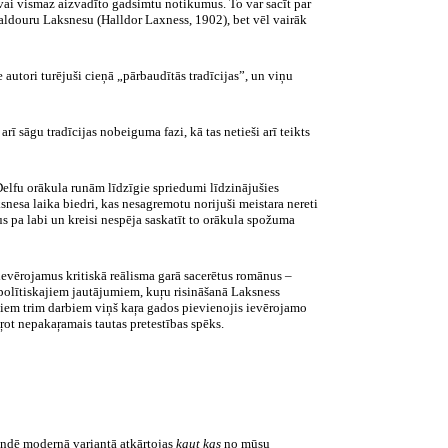
 vai vismaz aizvadīto gadsimtu notikumus. To var sacīt par
aldouru Laksnesu (Halldor Laxness, 1902), bet vēl vairāk
e autori turējuši cieņā „pārbaudītās tradīcijas”, un viņu
 sāgu tradīcijas nobeiguma fazi, kā tas netieši arī teikts
Delfu orākula runām līdzīgie spriedumi līdzinājušies
ksnesa laika biedri, kas nesagremotu norijuši meistara nereti
 pa labi un kreisi nespēja saskatīt to orākula spožuma
 ievērojamus kritiskā reālisma garā sacerētus romānus –
n polītiskajiem jautājumiem, kuŗu risināšanā Laksness
iem trim darbiem viņš kaŗa gados pievienojis ievērojamo
ot nepakaŗamais tautas pretestības spēks.
slandē modernā variantā atkārtojas
kaut kas
no mūsu