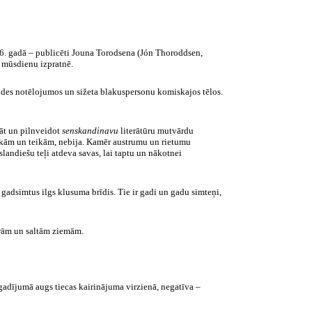
6. gadā – publicēti Jouna Torodsena (Jón Thoroddsen,
i mūsdienu izpratnē.
 vides notēlojumos un sižeta blakuspersonu komiskajos tēlos.
bāt un pilnveidot
senskandinavu
literātūru mutvārdu
asakām un teikām, nebija. Kamēr austrumu un rietumu
slandiešu teļi atdeva savas, lai taptu un nākotnei
 gadsimtus ilgs klusuma brīdis. Tie ir gadi un gadu simteņi,
aŗām un saltām ziemām.
 gadījumā augs tiecas kairinājuma virzienā, negatīva –