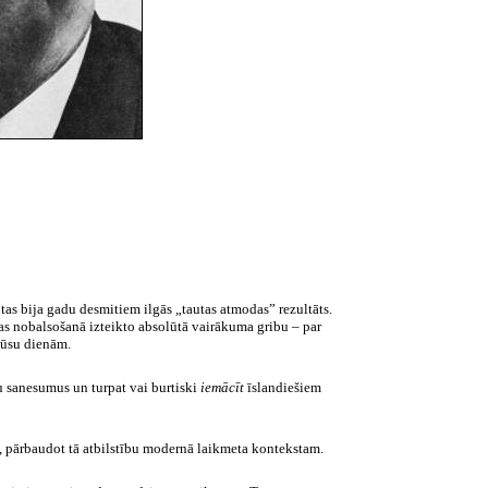
; tas bija gadu desmitiem ilgās „tautas atmodas” rezultāts.
tas nobalsošanā izteikto absolūtā vairākuma gribu – par
 mūsu dienām.
u sanesumus un turpat vai burtiski
iemācīt
īslandiešiem
ēm, pārbaudot tā atbilstību modernā laikmeta kontekstam.