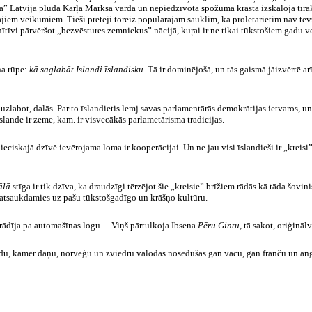
a” Latvijā plūda Kārļa Marksa vārdā un nepiedzīvotā spožumā krastā izskaloja tīrākās
rajiem veikumiem. Tieši pretēji toreiz populārajam sauklim, ka proletārietim nav tē
ītīvi pārvēršot
„bezvēstures zemniekus” nācijā, kuŗai ir ne tikai tūkstošiem gadu ve
na rūpe:
kā saglabāt Īslandi īslandisku.
Tā ir dominējošā, un tās gaismā jāizvērtē arī
uzlabot, dalās. Par to īslandietis lemj savas parlamentārās demokrātijas ietvaros, un 
lande ir zeme, kam. ir visvecākās parlametārisma tradicijas.
ciskajā dzīvē ievērojama loma ir kooperācijai. Un ne jau visi īslandieši ir „kreisi”: 
ālā
stīga ir tik dzīva, ka draudzīgi tērzējot šie „kreisie” brīžiem rādās kā tāda šovin
, atsaukdamies uz pašu tūkstošgadīgo un krāšņo kultūru.
 rādīja pa automašīnas logu. – Viņš pārtulkoja Ibsena
Pēru Gintu,
tā sakot, oriģinālv
odu, kamēr dāņu, norvēģu un zviedru valodās nosēdušās gan vācu, gan franču un ang